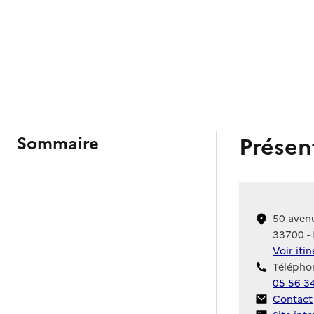
Présen
Sommaire
50 aven
33700 -
Voir iti
Téléphon
05 56 3
Contact
Contact