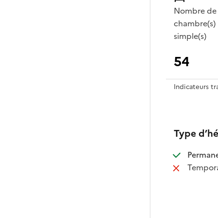
Nombre de
chambre(s)
simple(s)
54
Indicateurs t
Type d’h
:
Perman
:
Tempora