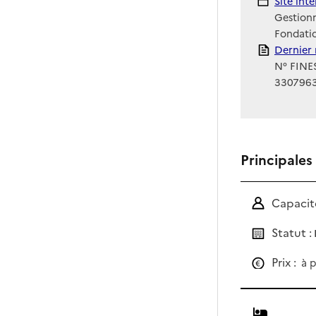
Site Int
Site int
Gestionn
Fondatio
Rapport
Dernier 
N° FINES
330796
Principales
Capacité
Statut :
Prix :
à p