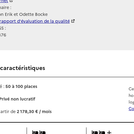
ernet
ernet
aire :
n Erik et Odette Bocke
 HAS
rapport d'évaluation de la qualité
S :
376
 caractéristiques
 :
50 à 100 places
Ce
ho
Privé non lucratif
lo
Co
artir de
2 178,30 € / mois