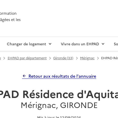
nformation
âgées et les
Changer de logement
Vivre dans un EHPAD
So
e
EHPAD par département
Gironde (33)
Mérignac
EHPAD Rés
Retour aux résultats de l'annuaire
AD Résidence d'Aquit
Mérignac, GIRONDE
Mis à jour le
12/09/2024