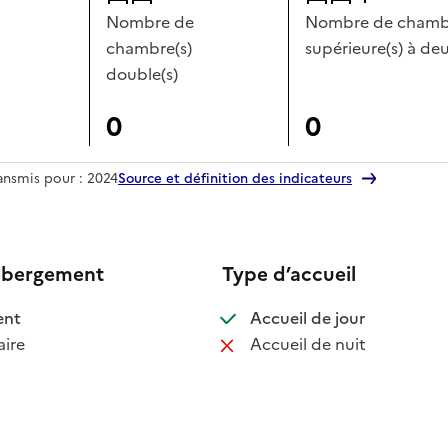
Nombre de
Nombre de chambr
chambre(s)
supérieure(s) à deu
double(s)
0
0
ransmis pour : 2024
Source et définition des indicateurs
ébergement
Type d’accueil
 disponible
: disponible
ent
Accueil de jour
 non disponible
: non disponib
ire
Accueil de nuit