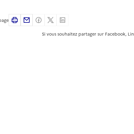
Imprimer
Partager par email
Partager sur Facebook
Partager sur X
Partager sur Linkedin
 page
Si vous souhaitez partager sur Facebook, Li