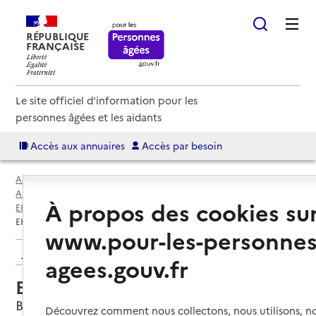
RÉPUBLIQUE
FRANÇAISE
Le site officiel d'information pour les
personnes âgées et les aidants
Accès aux annuaires
Accès par besoin
Accueil
Espace annuaire
Annuaire EHPAD et maisons de retraite
À propos des cookies su
EHPAD par département
Gard (30)
Bagard
EHPAD Les 4 Saisons C
www.pour-les-personnes
Retour aux résultats de l'annuaire
agees.gouv.fr
EHPAD Les 4 Saisons C
Bagard, GARD
Découvrez comment nous collectons, nous utilisons, no