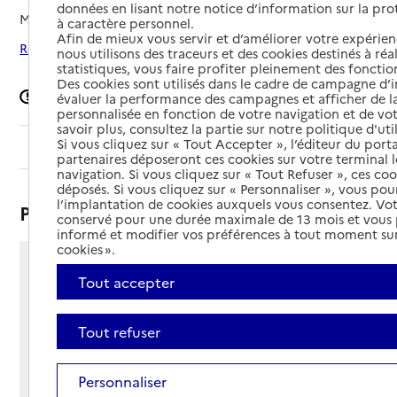
données en lisant notre notice d’information sur la pr
Mis à jour le
02/07/2026
à caractère personnel.
Afin de mieux vous servir et d’améliorer votre expérienc
Rechercher les établissements autour de Bagard
nous utilisons des traceurs et des cookies destinés à réal
statistiques, vous faire profiter pleinement des fonction
Des cookies sont utilisés dans le cadre de campagne d
Signaler une erreur
évaluer la performance des campagnes et afficher de la
personnalisée en fonction de votre navigation et de vot
savoir plus, consultez la partie sur notre politique d'uti
Si vous cliquez sur « Tout Accepter », l’éditeur du porta
Sommaire
partenaires déposeront ces cookies sur votre terminal l
navigation. Si vous cliquez sur « Tout Refuser », ces co
déposés. Si vous cliquez sur « Personnaliser », vous pou
l’implantation de cookies auxquels vous consentez. Vot
Présentation
conservé pour une durée maximale de 13 mois et vous
informé et modifier vos préférences à tout moment sur
cookies ».
273 chemin du Carriol
Tout accepter
30140 - Bagard
Voir itinéraire
Tout refuser
Téléphone :
04 66 92 21 85
Contact
Contact
Personnaliser
Site Internet
Site internet