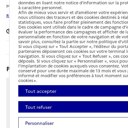
données en lisant notre notice d’information sur la pr
Mis à jour le
27/04/2026
à caractère personnel.
Afin de mieux vous servir et d’améliorer votre expérienc
Rechercher les établissements autour de Villiers-en-Plaine
nous utilisons des traceurs et des cookies destinés à réal
statistiques, vous faire profiter pleinement des fonction
Des cookies sont utilisés dans le cadre de campagne d
Signaler une erreur
évaluer la performance des campagnes et afficher de la
personnalisée en fonction de votre navigation et de vot
savoir plus, consultez la partie sur notre politique d'uti
Si vous cliquez sur « Tout Accepter », l’éditeur du porta
Sommaire
partenaires déposeront ces cookies sur votre terminal l
navigation. Si vous cliquez sur « Tout Refuser », ces co
déposés. Si vous cliquez sur « Personnaliser », vous pou
l’implantation de cookies auxquels vous consentez. Vot
Présentation
conservé pour une durée maximale de 13 mois et vous
informé et modifier vos préférences à tout moment sur
cookies ».
49 rue du Commerce
Tout accepter
79160 - Villiers-en-Plaine
Voir itinéraire
Tout refuser
Téléphone :
05 49 35 57 57
Contact
Contact
Personnaliser
Site Internet
Site internet non renseigné