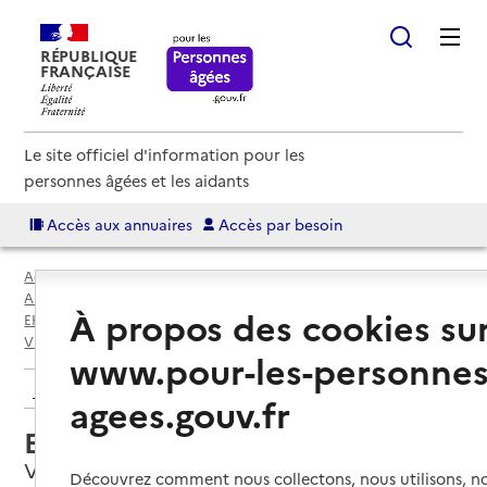
RÉPUBLIQUE
FRANÇAISE
Le site officiel d'information pour les
personnes âgées et les aidants
Accès aux annuaires
Accès par besoin
Accueil
Espace annuaire
Annuaire EHPAD et maisons de retraite
À propos des cookies su
EHPAD par département
Deux-Sèvres (79)
Villiers-en-Plaine
EHPAD Résidence du Parc
www.pour-les-personnes
Retour aux résultats de l'annuaire
agees.gouv.fr
EHPAD Résidence du Parc
Villiers-en-Plaine, DEUX-SEVRES
Découvrez comment nous collectons, nous utilisons, no