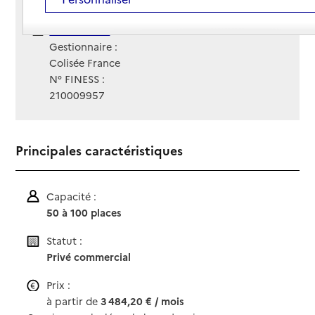
Contact
Contact
Site Internet
Site internet
Gestionnaire :
Colisée France
N° FINESS :
210009957
Principales caractéristiques
Capacité :
50 à 100 places
Statut :
Privé commercial
Prix :
à partir de
3 484,20 € / mois