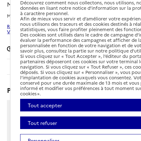
Découvrez comment nous collectons, nous utilisons, no
Messigny-et-Vantoux, COTE-D'OR
données en lisant notre notice d’information sur la pr
à caractère personnel.
Mis à jour le
23/01/2026
Afin de mieux vous servir et d’améliorer votre expérienc
nous utilisons des traceurs et des cookies destinés à réal
Rechercher les établissements autour de Messigny-et-
statistiques, vous faire profiter pleinement des fonction
Vantoux
Des cookies sont utilisés dans le cadre de campagne d
évaluer la performance des campagnes et afficher de la
personnalisée en fonction de votre navigation et de vot
Signaler une erreur
savoir plus, consultez la partie sur notre politique d'uti
Si vous cliquez sur « Tout Accepter », l’éditeur du porta
partenaires déposeront ces cookies sur votre terminal l
Sommaire
navigation. Si vous cliquez sur « Tout Refuser », ces co
déposés. Si vous cliquez sur « Personnaliser », vous pou
l’implantation de cookies auxquels vous consentez. Vot
conservé pour une durée maximale de 13 mois et vous
informé et modifier vos préférences à tout moment sur
Présentation
cookies ».
Tout accepter
2 rue du Champ Passavent
21380 - Messigny-et-Vantoux
Tout refuser
Voir itinéraire
Téléphone :
Personnaliser
03 80 54 25 25