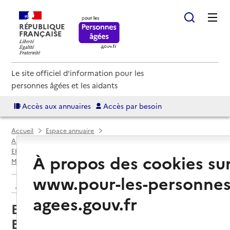
RÉPUBLIQUE
FRANÇAISE
Le site officiel d'information pour les
personnes âgées et les aidants
Accès aux annuaires
Accès par besoin
Accueil
Espace annuaire
Annuaire EHPAD et maisons de retraite
EHPAD par département
Côte-d'Or (21)
À propos des cookies su
Messigny-et-Vantoux
EHPAD Résidence des Ducs de Bourgogne
www.pour-les-personnes
Retour aux résultats de l'annuaire
agees.gouv.fr
EHPAD Résidence des Ducs de
Bourgogne