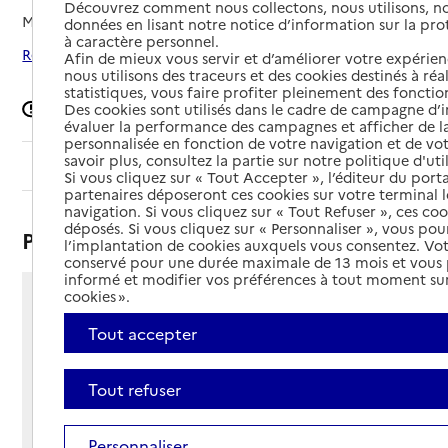
Découvrez comment nous collectons, nous utilisons, no
Mis à jour le
12/05/2026
données en lisant notre notice d’information sur la pr
à caractère personnel.
Rechercher les établissements autour de Fontcouverte
Afin de mieux vous servir et d’améliorer votre expérienc
nous utilisons des traceurs et des cookies destinés à réal
statistiques, vous faire profiter pleinement des fonction
Signaler une erreur
Des cookies sont utilisés dans le cadre de campagne d
évaluer la performance des campagnes et afficher de la
personnalisée en fonction de votre navigation et de vot
savoir plus, consultez la partie sur notre politique d'uti
Sommaire
Si vous cliquez sur « Tout Accepter », l’éditeur du porta
partenaires déposeront ces cookies sur votre terminal l
navigation. Si vous cliquez sur « Tout Refuser », ces co
déposés. Si vous cliquez sur « Personnaliser », vous pou
Présentation
l’implantation de cookies auxquels vous consentez. Vot
conservé pour une durée maximale de 13 mois et vous
informé et modifier vos préférences à tout moment sur
cookies ».
20 route de Montignac
17100 - Fontcouverte
Tout accepter
Voir itinéraire
Téléphone :
Tout refuser
05 46 92 01 19
Contact
Contact
Personnaliser
Site Internet
Site internet non renseigné