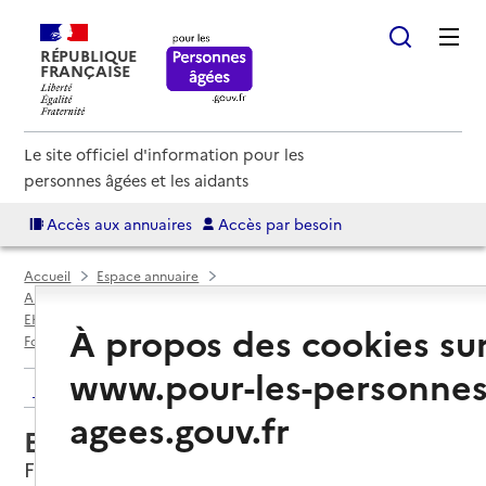
RÉPUBLIQUE
FRANÇAISE
Le site officiel d'information pour les
personnes âgées et les aidants
Accès aux annuaires
Accès par besoin
Accueil
Espace annuaire
Annuaire EHPAD et maisons de retraite
EHPAD par département
Charente-Maritime (17)
À propos des cookies su
Fontcouverte
EHPAD Le logis de Montignac
www.pour-les-personnes
Retour aux résultats de l'annuaire
agees.gouv.fr
EHPAD Le logis de Montignac
Fontcouverte, CHARENTE-MARITIME