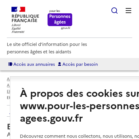
RÉPUBLIQUE
FRANÇAISE
Le site officiel d'information pour les
personnes âgées et les aidants
Accès aux annuaires
Accès par besoin
Accueil
Espace annuaire
Annuaire EHPAD et maisons de retraite
À propos des cookies su
EHPAD par département
Charente-Maritime (17)
Aulnay
EHPAD L'Ouche des Carmes
www.pour-les-personnes
Retour aux résultats de l'annuaire
agees.gouv.fr
EHPAD L'Ouche des Carmes
Aulnay, CHARENTE-MARITIME
Découvrez comment nous collectons, nous utilisons, no