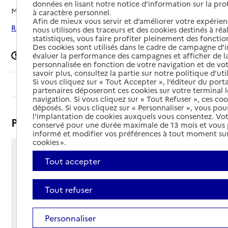
données en lisant notre notice d’information sur la pr
Mis à jour le
06/02/2026
à caractère personnel.
Afin de mieux vous servir et d’améliorer votre expérienc
Rechercher les établissements autour de Aulnay
nous utilisons des traceurs et des cookies destinés à réal
statistiques, vous faire profiter pleinement des fonction
Des cookies sont utilisés dans le cadre de campagne d
Signaler une erreur
évaluer la performance des campagnes et afficher de la
personnalisée en fonction de votre navigation et de vot
savoir plus, consultez la partie sur notre politique d'uti
Si vous cliquez sur « Tout Accepter », l’éditeur du porta
Sommaire
partenaires déposeront ces cookies sur votre terminal l
navigation. Si vous cliquez sur « Tout Refuser », ces co
déposés. Si vous cliquez sur « Personnaliser », vous pou
l’implantation de cookies auxquels vous consentez. Vot
Présentation
conservé pour une durée maximale de 13 mois et vous
informé et modifier vos préférences à tout moment sur
cookies ».
1 rue du 19 Mars 1962
Tout accepter
17470 - Aulnay
Voir itinéraire
Tout refuser
Téléphone :
05 46 33 18 71
Contact
Contact
Personnaliser
Site Internet
Site internet non renseigné