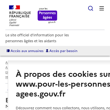
RÉPUBLIQUE
FRANÇAISE
Le site officiel d'information pour les
personnes âgées et les aidants
Accès aux annuaires
Accès par besoin
Accueil
Espace annuaire
Annuaire EHPAD et maisons de retraite
À propos des cookies su
EHPAD par département
Charente (16)
Mansle-les-Fontaines
EHPAD Bergeron Grenier
www.pour-les-personnes
Retour aux résultats de l'annuaire
agees.gouv.fr
EHPAD Bergeron Grenier
Mansle-les-Fontaines, CHARENTE
Découvrez comment nous collectons, nous utilisons, no