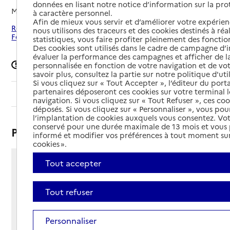
données en lisant notre notice d’information sur la pr
Mis à jour le
08/09/2024
à caractère personnel.
Afin de mieux vous servir et d’améliorer votre expérienc
Rechercher les établissements autour de Mansle-les-
nous utilisons des traceurs et des cookies destinés à réal
Fontaines
statistiques, vous faire profiter pleinement des fonction
Des cookies sont utilisés dans le cadre de campagne d
évaluer la performance des campagnes et afficher de la
Signaler une erreur
personnalisée en fonction de votre navigation et de vot
savoir plus, consultez la partie sur notre politique d'uti
Si vous cliquez sur « Tout Accepter », l’éditeur du porta
partenaires déposeront ces cookies sur votre terminal l
Sommaire
navigation. Si vous cliquez sur « Tout Refuser », ces co
déposés. Si vous cliquez sur « Personnaliser », vous pou
l’implantation de cookies auxquels vous consentez. Vot
conservé pour une durée maximale de 13 mois et vous
Présentation
informé et modifier vos préférences à tout moment sur
cookies ».
Tout accepter
11 rue Georges Thalamy
16230 - Mansle-les-Fontaines
Voir itinéraire
Tout refuser
Téléphone :
05 45 22 21 62
Personnaliser
Contact
Contact