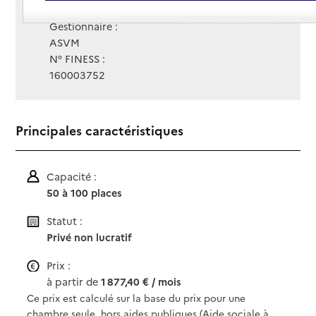
Site Internet
Site internet non renseigné
Gestionnaire :
ASVM
N° FINESS :
160003752
Principales caractéristiques
Capacité :
50 à 100 places
Statut :
Privé non lucratif
Prix :
à partir de
1 877,40 € / mois
Ce prix est calculé sur la base du prix pour une
chambre seule, hors aides publiques (Aide sociale à