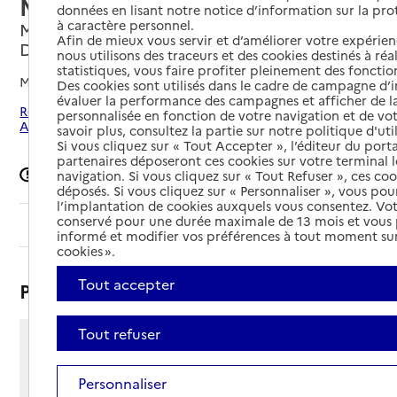
MARTHE
données en lisant notre notice d’information sur la pr
à caractère personnel.
Marseille 14e Arrondissement, BOUCHES-
Afin de mieux vous servir et d’améliorer votre expérienc
DU-RHONE
nous utilisons des traceurs et des cookies destinés à réal
statistiques, vous faire profiter pleinement des fonction
Mis à jour le
29/07/2026
Des cookies sont utilisés dans le cadre de campagne d
évaluer la performance des campagnes et afficher de la
Rechercher les établissements autour de Marseille 14e
personnalisée en fonction de votre navigation et de vot
Arrondissement
savoir plus, consultez la partie sur notre politique d'uti
Si vous cliquez sur « Tout Accepter », l’éditeur du porta
partenaires déposeront ces cookies sur votre terminal l
Signaler une erreur
navigation. Si vous cliquez sur « Tout Refuser », ces co
déposés. Si vous cliquez sur « Personnaliser », vous pou
l’implantation de cookies auxquels vous consentez. Vot
conservé pour une durée maximale de 13 mois et vous
Sommaire
informé et modifier vos préférences à tout moment sur
cookies ».
Tout accepter
Présentation
Tout refuser
Chemin de sainte marthe
13014 - Marseille 14e Arrondissement
Personnaliser
Voir itinéraire