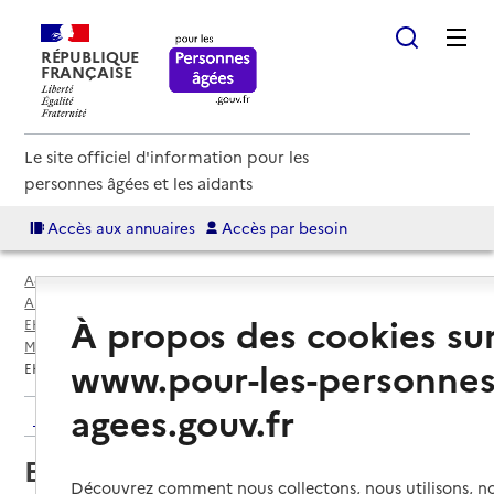
RÉPUBLIQUE
FRANÇAISE
Le site officiel d'information pour les
personnes âgées et les aidants
Accès aux annuaires
Accès par besoin
Accueil
Espace annuaire
Annuaire EHPAD et maisons de retraite
À propos des cookies su
EHPAD par département
Bouches-du-Rhône (13)
Marseille 14e Arrondissement
www.pour-les-personnes
EHPAD RESIDENCE SAINTE MARTHE
agees.gouv.fr
Retour aux résultats de l'annuaire
EHPAD RESIDENCE SAINTE
Découvrez comment nous collectons, nous utilisons, no