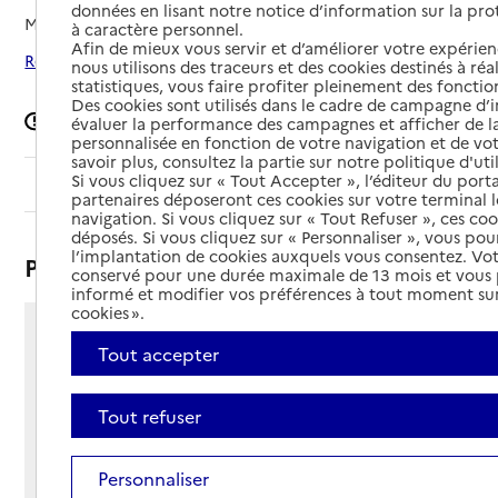
données en lisant notre notice d’information sur la pr
Mis à jour le
31/10/2025
à caractère personnel.
Afin de mieux vous servir et d’améliorer votre expérienc
Rechercher les établissements autour de Tuchan
nous utilisons des traceurs et des cookies destinés à réal
statistiques, vous faire profiter pleinement des fonction
Des cookies sont utilisés dans le cadre de campagne d
Signaler une erreur
évaluer la performance des campagnes et afficher de la
personnalisée en fonction de votre navigation et de vot
savoir plus, consultez la partie sur notre politique d'uti
Si vous cliquez sur « Tout Accepter », l’éditeur du porta
Sommaire
partenaires déposeront ces cookies sur votre terminal l
navigation. Si vous cliquez sur « Tout Refuser », ces co
déposés. Si vous cliquez sur « Personnaliser », vous pou
l’implantation de cookies auxquels vous consentez. Vot
Présentation
conservé pour une durée maximale de 13 mois et vous
informé et modifier vos préférences à tout moment sur
cookies ».
Rue Neuve
Tout accepter
11350 - Tuchan
Voir itinéraire
Tout refuser
Téléphone :
04 68 70 67 65
Contact
Contact
Personnaliser
Site Internet
Site internet