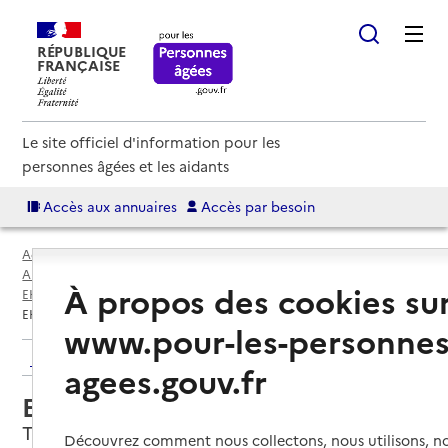
RÉPUBLIQUE
FRANÇAISE
Le site officiel d'information pour les
personnes âgées et les aidants
Accès aux annuaires
Accès par besoin
Accueil
Espace annuaire
Annuaire EHPAD et maisons de retraite
À propos des cookies su
EHPAD par département
Aude (11)
Tuchan
EHPAD de Tuchan
www.pour-les-personnes
Retour aux résultats de l'annuaire
agees.gouv.fr
EHPAD de Tuchan
Tuchan, AUDE
Découvrez comment nous collectons, nous utilisons, no