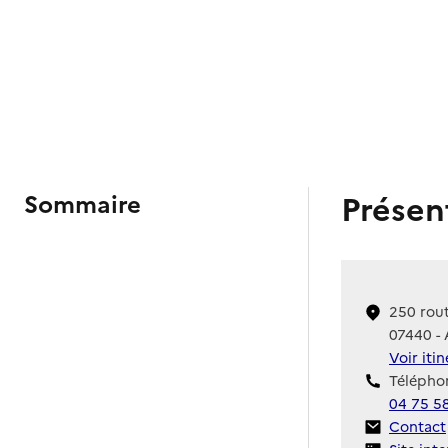
Présen
Sommaire
250 rou
07440 - 
Voir iti
Téléphon
04 75 5
Contact
Contact