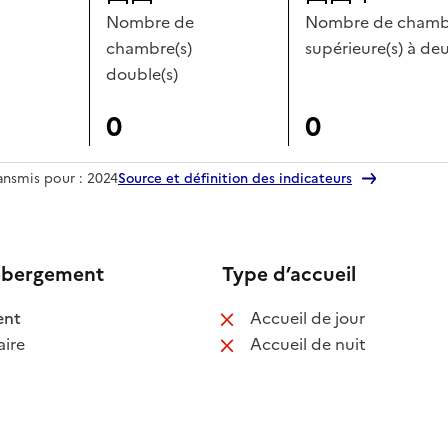
Nombre de
Nombre de chambr
chambre(s)
supérieure(s) à deu
double(s)
0
0
ransmis pour : 2024
Source et définition des indicateurs
ébergement
Type d’accueil
 disponible
: non disponib
ent
Accueil de jour
 non disponible
: non disponib
ire
Accueil de nuit