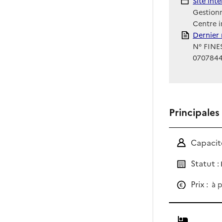
Site Int
Site int
Gestionn
Centre i
Rapport
Dernier 
N° FINES
070784
Principales
Capacité
Statut :
Prix :
à p