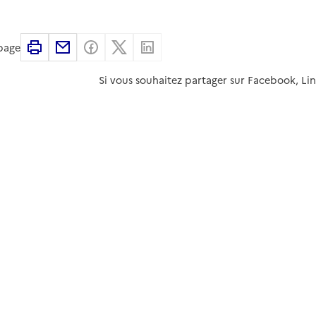
Imprimer
Partager par email
Partager sur Facebook
Partager sur X
Partager sur Linkedin
 page
Si vous souhaitez partager sur Facebook, Li