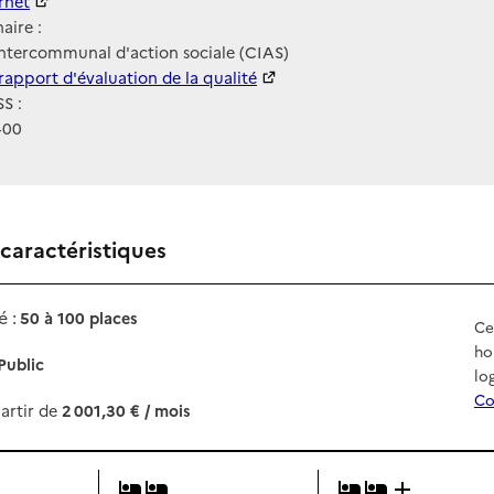
ernet
ernet
aire :
ntercommunal d'action sociale (CIAS)
 HAS
rapport d'évaluation de la qualité
S :
400
 caractéristiques
 :
50 à 100 places
Ce
ho
Public
lo
Co
artir de
2 001,30 € / mois