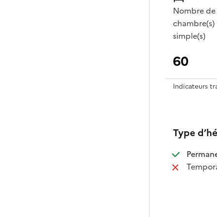
Nombre de
chambre(s)
simple(s)
60
Indicateurs t
Type d’h
:
Perman
:
Tempora