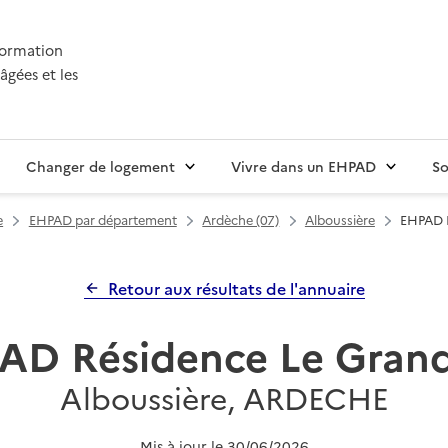
nformation
âgées et les
Changer de logement
Vivre dans un EHPAD
So
e
EHPAD par département
Ardèche (07)
Alboussière
EHPAD R
Retour aux résultats de l'annuaire
AD Résidence Le Grand
Alboussière, ARDECHE
Mis à jour le
30/06/2026