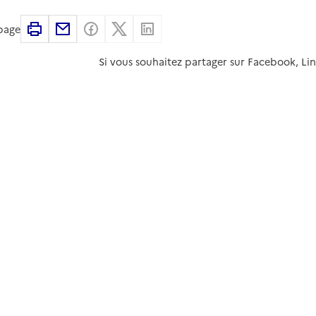
Imprimer
Partager par email
Partager sur Facebook
Partager sur X
Partager sur Linkedin
 page
Si vous souhaitez partager sur Facebook, Li