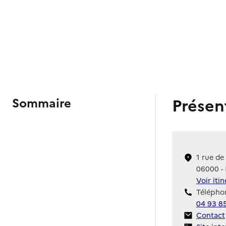
Présen
Sommaire
1 rue de
06000 -
Voir iti
Téléphon
04 93 8
Contact
Contact