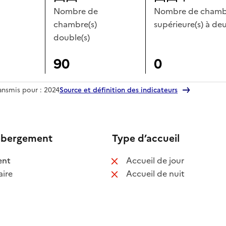
Nombre de
Nombre de chambr
chambre(s)
supérieure(s) à deu
double(s)
90
0
ransmis pour : 2024
Source et définition des indicateurs
ébergement
Type d’accueil
 disponible
: non disponib
ent
Accueil de jour
 non disponible
: non disponib
ire
Accueil de nuit