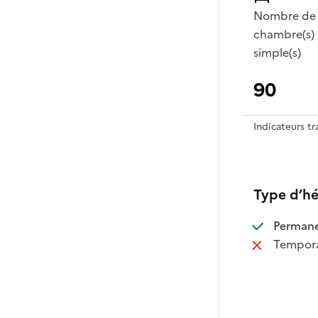
Nombre de
chambre(s)
simple(s)
90
Indicateurs t
Type d’h
:
Perman
:
Tempora