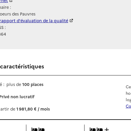
ernet
ernet
aire :
Soeurs des Pauvres
 HAS
rapport d'évaluation de la qualité
S :
364
 caractéristiques
 :
plus de
100 places
Ce
ho
Privé non lucratif
lo
Co
artir de
1 981,80 € / mois