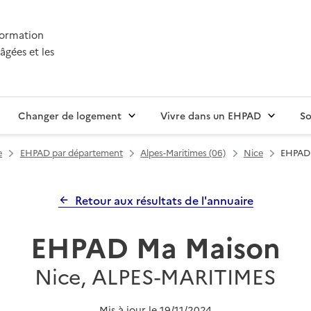
nformation
âgées et les
Changer de logement
Vivre dans un EHPAD
So
e
EHPAD par département
Alpes-Maritimes (06)
Nice
EHPAD
Retour aux résultats de l'annuaire
EHPAD Ma Maison
Nice, ALPES-MARITIMES
Mis à jour le
19/11/2024