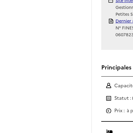
Site Int
Site int
Gestionn
Petites 
Rapport
Dernier 
N° FINES
060782
Principales
Capacité
Statut :
Prix :
à p