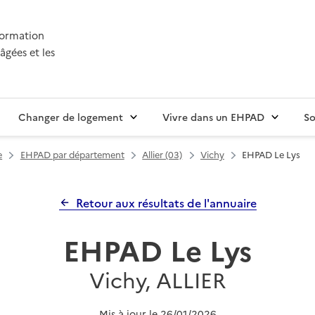
nformation
âgées et les
Changer de logement
Vivre dans un EHPAD
So
e
EHPAD par département
Allier (03)
Vichy
EHPAD Le Lys
Retour aux résultats de l'annuaire
EHPAD Le Lys
Vichy, ALLIER
Mis à jour le
26/01/2026