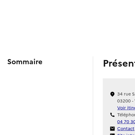
Présen
Sommaire
34 rue S
03200 -
Voir iti
Téléphon
04 70 3
Contact
Contact