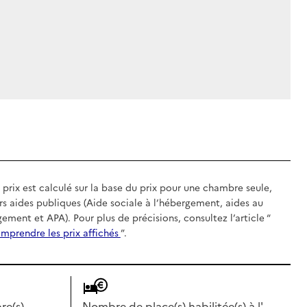
 prix est calculé sur la base du prix pour une chambre seule,
rs aides publiques (Aide sociale à l’hébergement, aides au
gement et APA). Pour plus de précisions, consultez l’article “
mprendre les prix affichés
”.
e(s)
Nombre de place(s) habilitée(s) à l'