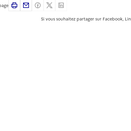
Imprimer
Partager par email
Partager sur Facebook
Partager sur X
Partager sur Linkedin
 page
Si vous souhaitez partager sur Facebook, Li