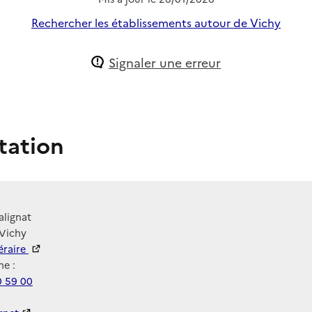
Rechercher les établissements autour de Vichy
Signaler une erreur
tation
alignat
 Vichy
néraire
e :
0 59 00