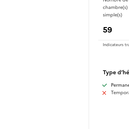
chambre(s)
simple(s)
59
Indicateurs t
Type d’h
:
Perman
:
Tempora