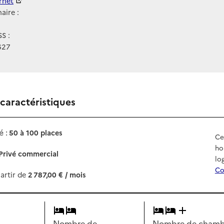
ernet
ernet
aire :
S :
627
 caractéristiques
 :
50 à 100 places
Ce
ho
Privé commercial
lo
Co
artir de
2 787,00 € / mois
Nombre de
Nombre de chambr