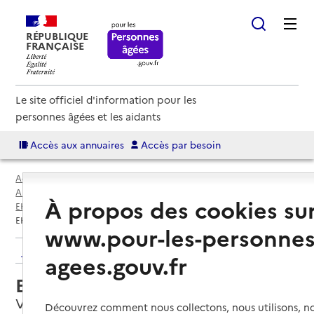
RÉPUBLIQUE
FRANÇAISE
Le site officiel d'information pour les
personnes âgées et les aidants
Accès aux annuaires
Accès par besoin
Accueil
Espace annuaire
Annuaire EHPAD et maisons de retraite
À propos des cookies su
EHPAD par département
Aisne (02)
Vendeuil
EHPAD La Gloriette
www.pour-les-personnes
Retour aux résultats de l'annuaire
agees.gouv.fr
EHPAD La Gloriette
Vendeuil, AISNE
Découvrez comment nous collectons, nous utilisons, no