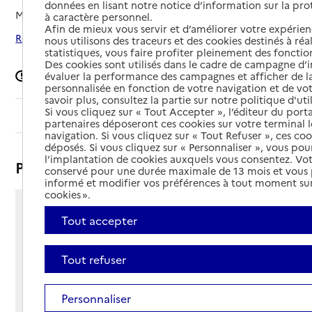
données en lisant notre notice d’information sur la pr
Mis à jour le
01/07/2026
à caractère personnel.
Afin de mieux vous servir et d’améliorer votre expérienc
Rechercher les établissements autour de Vendeuil
nous utilisons des traceurs et des cookies destinés à réal
statistiques, vous faire profiter pleinement des fonction
Des cookies sont utilisés dans le cadre de campagne d
Signaler une erreur
évaluer la performance des campagnes et afficher de la
personnalisée en fonction de votre navigation et de vot
savoir plus, consultez la partie sur notre politique d'uti
Si vous cliquez sur « Tout Accepter », l’éditeur du porta
Sommaire
partenaires déposeront ces cookies sur votre terminal l
navigation. Si vous cliquez sur « Tout Refuser », ces co
déposés. Si vous cliquez sur « Personnaliser », vous pou
l’implantation de cookies auxquels vous consentez. Vot
Présentation
conservé pour une durée maximale de 13 mois et vous
informé et modifier vos préférences à tout moment sur
cookies ».
39 rue Saint-Jean
Tout accepter
02800 - Vendeuil
Voir itinéraire
Tout refuser
Téléphone :
03 23 07 84 04
Contact
Contact
Personnaliser
Site Internet
Site internet non renseigné