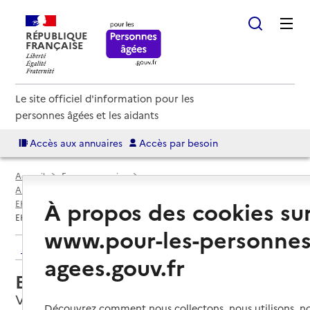
RÉPUBLIQUE
FRANÇAISE
Le site officiel d'information pour les
personnes âgées et les aidants
Accès aux annuaires
Accès par besoin
Accueil
Espace annuaire
Annuaire EHPAD et maisons de retraite
À propos des cookies su
EHPAD par département
Aisne (02)
Vailly-sur-Aisne
EHPAD Bon Repos
www.pour-les-personnes
Retour aux résultats de l'annuaire
agees.gouv.fr
EHPAD Bon Repos
Vailly-sur-Aisne, AISNE
Découvrez comment nous collectons, nous utilisons, no