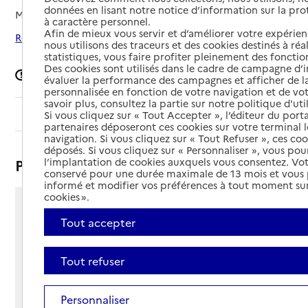
données en lisant notre notice d’information sur la pr
Mis à jour le
09/03/2026
à caractère personnel.
Afin de mieux vous servir et d’améliorer votre expérienc
Rechercher les établissements autour de Vailly-sur-Aisne
nous utilisons des traceurs et des cookies destinés à réal
statistiques, vous faire profiter pleinement des fonction
Des cookies sont utilisés dans le cadre de campagne d
Signaler une erreur
évaluer la performance des campagnes et afficher de la
personnalisée en fonction de votre navigation et de vot
savoir plus, consultez la partie sur notre politique d'uti
Sommaire
Si vous cliquez sur « Tout Accepter », l’éditeur du porta
partenaires déposeront ces cookies sur votre terminal l
navigation. Si vous cliquez sur « Tout Refuser », ces co
déposés. Si vous cliquez sur « Personnaliser », vous pou
Présentation
l’implantation de cookies auxquels vous consentez. Vot
conservé pour une durée maximale de 13 mois et vous
informé et modifier vos préférences à tout moment sur
cookies ».
5 rue de Montfaucon
Tout accepter
02370 - Vailly-sur-Aisne
Voir itinéraire
Téléphone :
Tout refuser
03 23 54 70 34
Contact
Contact
Personnaliser
Site Internet
Site internet