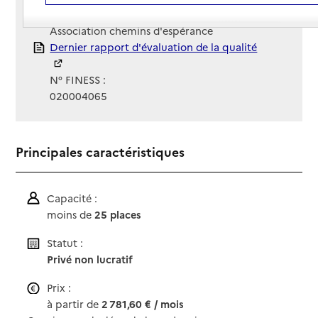
Gestionnaire :
Association chemins d'espérance
Rapport HAS
Dernier rapport d'évaluation de la qualité
N° FINESS :
020004065
Principales caractéristiques
Capacité :
moins de
25 places
Statut :
Privé non lucratif
Prix :
à partir de
2 781,60 € / mois