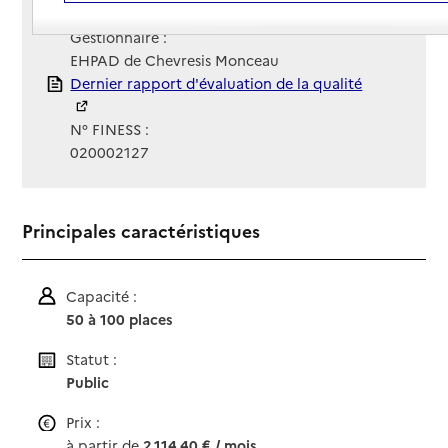
Site Internet
Site internet non renseigné
Gestionnaire :
EHPAD de Chevresis Monceau
Rapport HAS
Dernier rapport d'évaluation de la qualité
N° FINESS :
020002127
Principales caractéristiques
Capacité :
50 à 100 places
Statut :
Public
Prix :
à partir de
2 114,40 € / mois