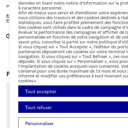
données en lisant notre notice d’information sur la pr
Mis à jour le
22/06/2026
à caractère personnel.
Afin de mieux vous servir et d’améliorer votre expérienc
Rechercher les établissements autour de Chevresis-
nous utilisons des traceurs et des cookies destinés à réal
Monceau
statistiques, vous faire profiter pleinement des fonction
Des cookies sont utilisés dans le cadre de campagne d
évaluer la performance des campagnes et afficher de la
Signaler une erreur
personnalisée en fonction de votre navigation et de vot
savoir plus, consultez la partie sur notre politique d'uti
Si vous cliquez sur « Tout Accepter », l’éditeur du porta
partenaires déposeront ces cookies sur votre terminal l
Sommaire
navigation. Si vous cliquez sur « Tout Refuser », ces co
déposés. Si vous cliquez sur « Personnaliser », vous pou
l’implantation de cookies auxquels vous consentez. Vot
conservé pour une durée maximale de 13 mois et vous
Présentation
informé et modifier vos préférences à tout moment sur
cookies ».
Tout accepter
3 rue de la Place
02270 - Chevresis-Monceau
Voir itinéraire
Tout refuser
Téléphone :
03 23 80 84 56
Personnaliser
Contact
Contact