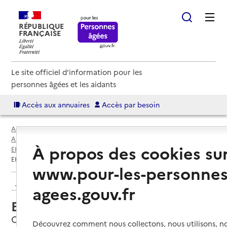
RÉPUBLIQUE
FRANÇAISE
Le site officiel d'information pour les
personnes âgées et les aidants
Accès aux annuaires
Accès par besoin
Accueil
Espace annuaire
Annuaire EHPAD et maisons de retraite
À propos des cookies su
EHPAD par département
Aisne (02)
Chevresis-Monceau
EHPAD de Chevresis Monceau
www.pour-les-personnes
Retour aux résultats de l'annuaire
agees.gouv.fr
EHPAD de Chevresis Monceau
Chevresis-Monceau, AISNE
Découvrez comment nous collectons, nous utilisons, no