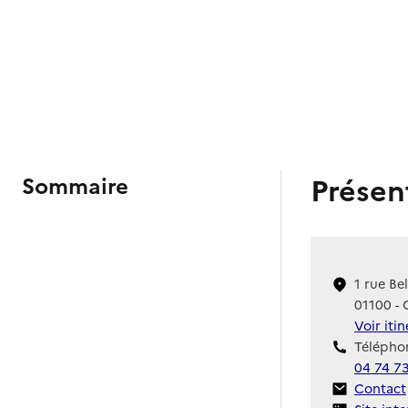
Présen
Sommaire
1 rue Be
01100 -
Voir iti
Téléphon
04 74 73
Contact
Contact