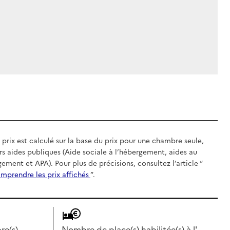
 prix est calculé sur la base du prix pour une chambre seule,
rs aides publiques (Aide sociale à l’hébergement, aides au
gement et APA). Pour plus de précisions, consultez l’article “
mprendre les prix affichés
”.
e(s)
Nombre de place(s) habilitée(s) à l'