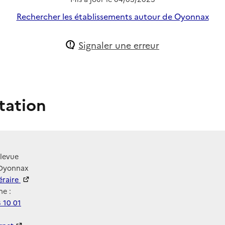
Rechercher les établissements autour de Oyonnax
Signaler une erreur
tation
llevue
 Oyonnax
néraire
e :
 10 01