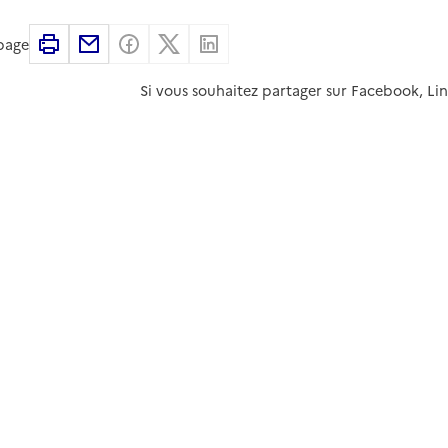
Imprimer
Partager par email
Partager sur Facebook
Partager sur X
Partager sur Linkedin
 page
Si vous souhaitez partager sur Facebook, Li