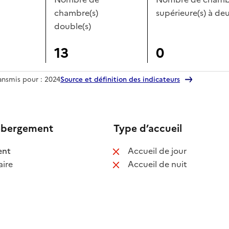
chambre(s)
supérieure(s) à deu
double(s)
13
0
ransmis pour : 2024
Source et définition des indicateurs
ébergement
Type d’accueil
 disponible
: non disponib
ent
Accueil de jour
 non disponible
: non disponib
ire
Accueil de nuit