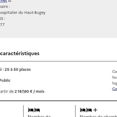
ernet
ernet
aire :
ospitalier du Haut-Bugey
S :
077
 caractéristiques
 :
25 à 50 places
Ce
ho
Public
lo
Co
artir de
2 187,60 € / mois
Nombre de
Nombre de chambr