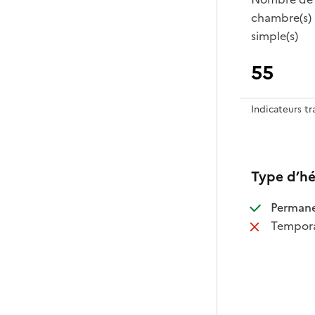
chambre(s)
simple(s)
55
Indicateurs t
Type d’h
:
Perman
:
Tempora