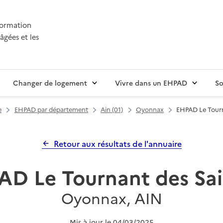
nformation
âgées et les
Changer de logement
Vivre dans un EHPAD
So
e
EHPAD par département
Ain (01)
Oyonnax
EHPAD Le Tourn
Retour aux résultats de l'annuaire
AD Le Tournant des Sai
Oyonnax, AIN
Mis à jour le
04/03/2025