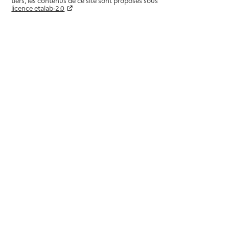
tiers, les contenus de ce site sont proposés sous
licence etalab-2.0
Paramètres sur le choix des cookies