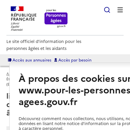
RÉPUBLIQUE
FRANÇAISE
Le site officiel d'information pour les
personnes âgées et les aidants
Accès aux annuaires
Accès par besoin
Accueil
Espace annuaire
EHPAD par département
À propos des cookies su
Établissement d'hébergement pour personnes âgées dépendantes
(EHPAD)
www.pour-les-personnes
liste des établissements
agees.gouv.fr
d'hébergement pour personnes
âgées dépendantes (EHPAD)
Découvrez comment nous collectons, nous utilisons, no
données en lisant notre notice d’information sur la pr
à caractère personnel.