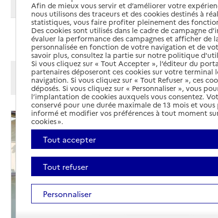
Modifier ma recherche
Afin de mieux vous servir et d’améliorer votre expérienc
nous utilisons des traceurs et des cookies destinés à réal
statistiques, vous faire profiter pleinement des fonction
Des cookies sont utilisés dans le cadre de campagne d
Ajouter cette recherche aux favoris
évaluer la performance des campagnes et afficher de la
personnalisée en fonction de votre navigation et de vot
savoir plus, consultez la partie sur notre politique d'uti
Si vous cliquez sur « Tout Accepter », l’éditeur du porta
Afficher les résultats par:
partenaires déposeront ces cookies sur votre terminal l
navigation. Si vous cliquez sur « Tout Refuser », ces co
Mode liste
Mode carte
déposés. Si vous cliquez sur « Personnaliser », vous pou
l’implantation de cookies auxquels vous consentez. Vot
conservé pour une durée maximale de 13 mois et vous
informé et modifier vos préférences à tout moment sur
cookies ».
Tout accepter
Tout refuser
Personnaliser