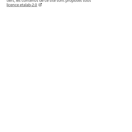
tiers, les contenus de ce site sont proposés sous
licence etalab-2.0
Paramètres sur le choix des cookies