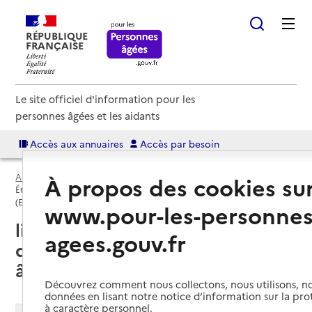
RÉPUBLIQUE
FRANÇAISE
Le site officiel d'information pour les
personnes âgées et les aidants
Accès aux annuaires
Accès par besoin
Accueil
Espace annuaire
EHPAD par département
À propos des cookies su
Établissement d'hébergement pour personnes âgées dépendantes
(EHPAD)
www.pour-les-personnes
liste des établissements
agees.gouv.fr
d'hébergement pour personnes
âgées dépendantes (EHPAD)
Découvrez comment nous collectons, nous utilisons, no
données en lisant notre notice d’information sur la pr
à caractère personnel.