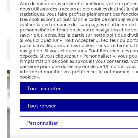
Modifier ma recherche
Afin de mieux vous servir et d’améliorer votre expérienc
nous utilisons des traceurs et des cookies destinés à réal
statistiques, vous faire profiter pleinement des fonction
Des cookies sont utilisés dans le cadre de campagne d
Ajouter cette recherche aux favoris
évaluer la performance des campagnes et afficher de la
personnalisée en fonction de votre navigation et de vot
savoir plus, consultez la partie sur notre politique d'uti
Si vous cliquez sur « Tout Accepter », l’éditeur du porta
Afficher les résultats par:
partenaires déposeront ces cookies sur votre terminal l
navigation. Si vous cliquez sur « Tout Refuser », ces co
Mode liste
Mode carte
déposés. Si vous cliquez sur « Personnaliser », vous pou
l’implantation de cookies auxquels vous consentez. Vot
conservé pour une durée maximale de 13 mois et vous
informé et modifier vos préférences à tout moment sur
cookies ».
Tout accepter
Tout refuser
Personnaliser