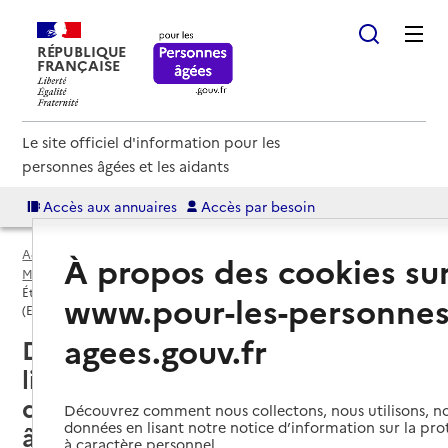
RÉPUBLIQUE
FRANÇAISE
Le site officiel d'information pour les
personnes âgées et les aidants
Accès aux annuaires
Accès par besoin
Accueil
Espace annuaire
EHPAD par département
À propos des cookies su
Meuse (55)
Établissement d'hébergement pour personnes âgées dépendantes
www.pour-les-personnes
(EHPAD)
agees.gouv.fr
Dammarie-sur-Saulx (55500) :
liste des établissements
d'hébergement pour personnes
Découvrez comment nous collectons, nous utilisons, no
données en lisant notre notice d’information sur la pr
âgées dépendantes (EHPAD)
à caractère personnel.