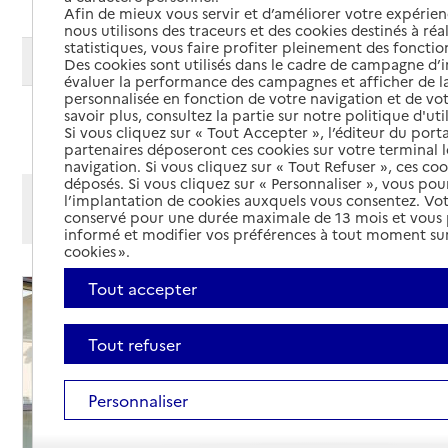
Afin de mieux vous servir et d’améliorer votre expérienc
nous utilisons des traceurs et des cookies destinés à réal
statistiques, vous faire profiter pleinement des fonction
Modifier ma recherche
Des cookies sont utilisés dans le cadre de campagne d
évaluer la performance des campagnes et afficher de la
personnalisée en fonction de votre navigation et de vot
savoir plus, consultez la partie sur notre politique d'uti
Ajouter cette recherche aux favoris
Si vous cliquez sur « Tout Accepter », l’éditeur du porta
partenaires déposeront ces cookies sur votre terminal l
navigation. Si vous cliquez sur « Tout Refuser », ces co
déposés. Si vous cliquez sur « Personnaliser », vous pou
Afficher les résultats par:
l’implantation de cookies auxquels vous consentez. Vot
conservé pour une durée maximale de 13 mois et vous
Mode liste
Mode carte
informé et modifier vos préférences à tout moment sur
cookies ».
Tout accepter
Tout refuser
Personnaliser