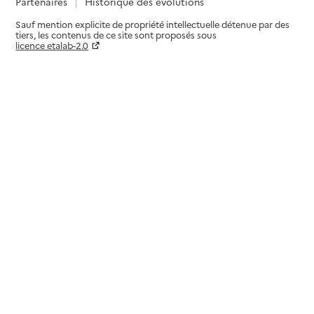
Partenaires
Historique des évolutions
Sauf mention explicite de propriété intellectuelle détenue par des
tiers, les contenus de ce site sont proposés sous
licence etalab-2.0
Paramètres sur le choix des cookies