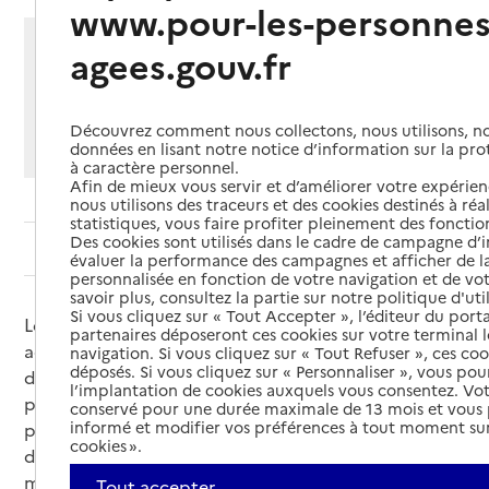
www.pour-les-personnes
Partager cette page
agees.gouv.fr
Imprimer
Partager par email
Partager sur Facebook
Partager sur X
Partager sur Linkedin
Découvrez comment nous collectons, nous utilisons, no
Si vous souhaitez partager sur Facebook, LinkedIn, X et
données en lisant notre notice d’information sur la pr
Whatsapp, veuillez
autoriser le dépôt de cookies
.
à caractère personnel.
Afin de mieux vous servir et d’améliorer votre expérienc
nous utilisons des traceurs et des cookies destinés à réal
statistiques, vous faire profiter pleinement des fonction
Des cookies sont utilisés dans le cadre de campagne d
Sommaire
évaluer la performance des campagnes et afficher de la
personnalisée en fonction de votre navigation et de vot
savoir plus, consultez la partie sur notre politique d'uti
Si vous cliquez sur « Tout Accepter », l’éditeur du porta
Les équipes spécialisées Alzheimer (ESA)
partenaires déposeront ces cookies sur votre terminal l
accompagnent les personnes atteintes de la maladie
navigation. Si vous cliquez sur « Tout Refuser », ces co
déposés. Si vous cliquez sur « Personnaliser », vous pou
d’Alzheimer vivant à domicile et aident leurs
l’implantation de cookies auxquels vous consentez. Vot
proches. L’objectif des interventions est de leur
conservé pour une durée maximale de 13 mois et vous
informé et modifier vos préférences à tout moment sur
permettre de rester vivre le plus longtemps à
cookies ».
domicile. Ces interventions se font sur prescription
médicale.
Tout accepter