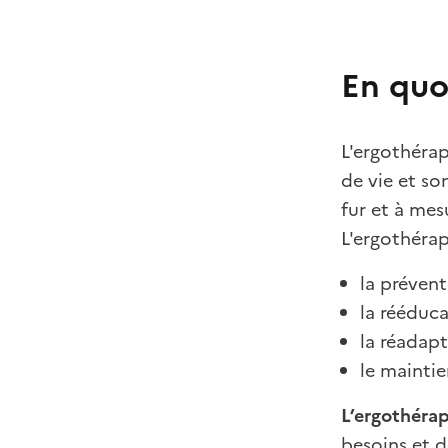
En quo
L'ergothérap
de vie et so
fur et à me
L'ergothérap
la prévent
la rééduca
la réadapt
le mainti
L’ergothérap
besoins et d