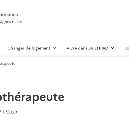
nformation
âgées et les
Changer de logement
Vivre dans un EHPAD
So
hérapeute
othérapeute
/10/2023