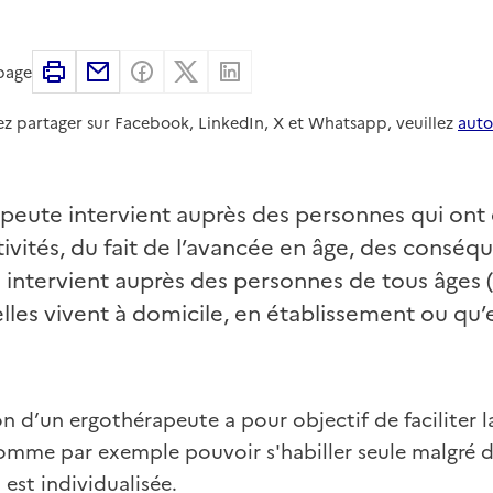
Imprimer
Partager par email
Partager sur Facebook
Partager sur X
Partager sur Linkedin
 page
ez partager sur Facebook, LinkedIn, X et Whatsapp, veuillez
auto
peute intervient auprès des personnes qui ont de
tivités, du fait de l’avancée en âge, des consé
l intervient auprès des personnes de tous âges 
elles vivent à domicile, en établissement ou qu’e
on d’un ergothérapeute a pour objectif de faciliter la
mme par exemple pouvoir s'habiller seule malgré de
 est individualisée.