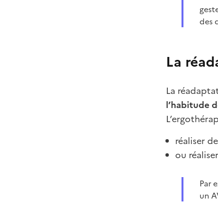
gest
des 
La réad
La réadapta
l’habitude d
L’ergothérap
réaliser d
ou réalise
Par 
un A