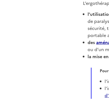
L’ergothérap
l’utilisati
de paraly
sécurité,
portable a
des
aména
ou d’un mo
la mise en
Pour 
l'
l'
d