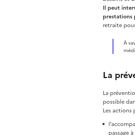
Il peut inte
prestations 
retraite pou
À sa
médi
La prév
La préventi
possible dan
Les actions
l’accompa
passage à 