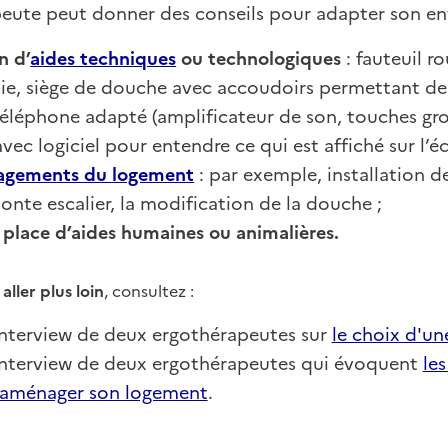
eute peut donner des conseils pour adapter son env
on d’
aides techniques
ou technologiques
: fauteuil r
sie, siège de douche avec accoudoirs permettant de 
 téléphone adapté (amplificateur de son, touches gr
vec logiciel pour entendre ce qui est affiché sur l’écr
gements du logement
: par exemple, installation d
nte escalier, la modification de la douche ;
 place d’aides humaines ou animalières.
aller plus loin
, consultez :
interview de deux ergothérapeutes sur
le choix d'un
interview de deux ergothérapeutes qui évoquent
les
'aménager son logement
.