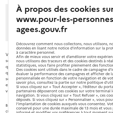
À propos des cookies su
Partager cette page
www.pour-les-personnes
Imprimer
Partager par email
Partager sur Facebook
Partager sur X
Partager sur Linkedin
agees.gouv.fr
Si vous souhaitez partager sur Facebook, LinkedIn, X et
Whatsapp, veuillez
autoriser le dépôt de cookies
.
Découvrez comment nous collectons, nous utilisons, no
données en lisant notre notice d’information sur la pr
à caractère personnel.
Vous êtes aidant d’une personne âgée : son conjoint,
Afin de mieux vous servir et d’améliorer votre expérienc
son enfant… Votre proche a besoin d’aide au
nous utilisons des traceurs et des cookies destinés à réal
statistiques, vous faire profiter pleinement des fonction
quotidien. Vous ne pouvez plus vous absenter
Des cookies sont utilisés dans le cadre de campagne d
quelques heures ou quelques jours. Vous vous
évaluer la performance des campagnes et afficher de la
personnalisée en fonction de votre navigation et de vot
sentez épuisé, à bout de souffle. Des solutions
savoir plus, consultez la partie sur notre politique d'uti
existent pour vous permettre d’avoir du temps pour
Si vous cliquez sur « Tout Accepter », l’éditeur du porta
vous et du répit, pour reprendre des forces.
partenaires déposeront ces cookies sur votre terminal l
navigation. Si vous cliquez sur « Tout Refuser », ces co
déposés. Si vous cliquez sur « Personnaliser », vous pou
l’implantation de cookies auxquels vous consentez. Vot
Beaucoup d’aidants se sentent parfois seuls, débordés et
conservé pour une durée maximale de 13 mois et vous
culpabilisent de ne pas en faire assez pour leurs proches.
informé et modifier vos préférences à tout moment sur