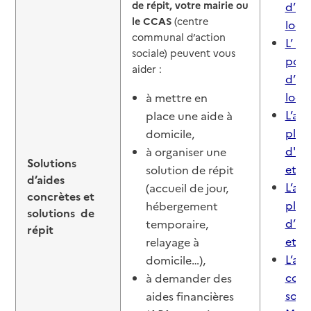
de répit, votre mairie ou
d’in
le CCAS
(centre
loca
communal d’action
L’ an
sociale) peuvent vous
poin
aider :
d’in
loca
à mettre en
L’art
place une aide à
plat
domicile,
d'a
à organiser une
Solutions
et de
solution de répit
d’aides
L’an
(accueil de jour,
concrètes et
plat
hébergement
solutions de
d’a
temporaire,
répit
et de
relayage à
L’art
domicile…),
comm
à demander des
socia
aides financières