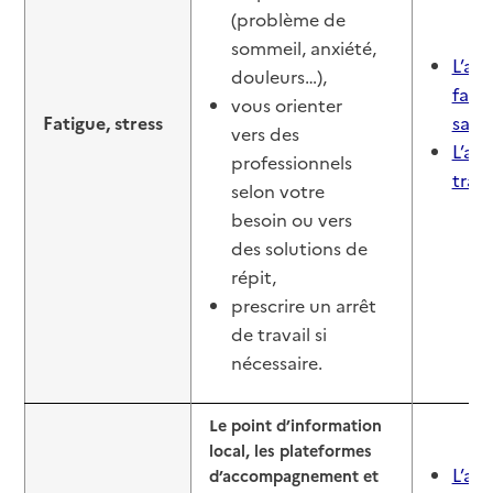
(problème de
sommeil, anxiété,
L’art
douleurs…),
famil
vous orienter
Fatigue, stress
sa s
vers des
L’ar
professionnels
trait
selon votre
besoin ou vers
des solutions de
répit,
prescrire un arrêt
de travail si
nécessaire.
Le point d’information
local, les plateformes
L’art
d’accompagnement et