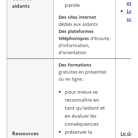
et é
parole
aidants
Le d
Des sites internet
sout
dédiés aux aidants
Des plateformes
téléphoniques
d'écoute,
d'information,
d'orientation
Des formations
gratuites en présentiel
ou en ligne :
pour mieux se
reconnaître en
tant qu’aidant et
en évaluer les
conséquences
préserver la
Ressources
Le doss