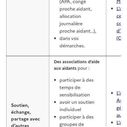
Mair
(APA, congé
L’an
proche aidant,
cent
allocation
com
journalière
d’act
proche aidant…),
(CCA
dans vos
démarches.
Des associations d’aide
aux aidants
pour :
participer à des
temps de
L’art
sensibilisation
Asso
avoir un soutien
Soutien,
génér
individuel
échange,
aux 
participer à des
partage avec
L’art
groupes de
d’autres