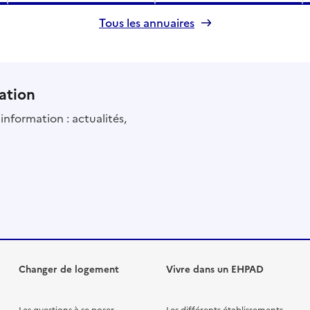
Tous les annuaires
ation
information : actualités,
Changer de logement
Vivre dans un EHPAD
Les questions à se poser
Les différents établissements