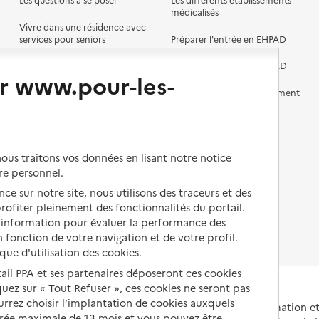
médicalisés
Vivre dans une résidence avec
services pour seniors
Préparer l'entrée en EHPAD
Vivre chez un proche
Aides financières en EHPAD
r www.pour-les-
Vivre en accueil familial
Prévention, accompagnement
et soins
Autres solutions de logement
Comprendre les prix en
EHPAD
us traitons vos données en lisant notre notice
Droits en EHPAD
re personnel.
ce sur notre site, nous utilisons des traceurs et des
Fin de vie en EHPAD
 profiter pleinement des fonctionnalités du portail.
d’information pour évaluer la performance des
 fonction de votre navigation et de votre profil.
ique d'utilisation des cookies.
tail PPA et ses partenaires déposeront ces cookies
iquez sur « Tout Refuser », ces cookies ne seront pas
ourrez choisir l’implantation de cookies auxquels
Portail national d'information 
urée maximale de 13 mois et vous pouvez être