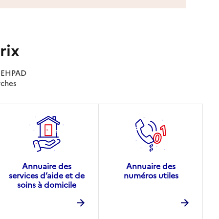
rix
es EHPAD
rches
Annuaire des
Annuaire des
services d’aide et de
numéros utiles
soins à domicile