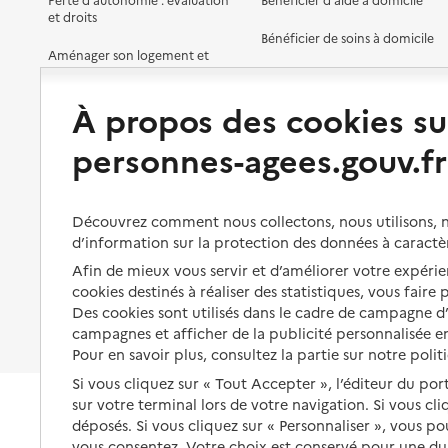
Aide et Soins Amsam
et droits
Bénéficier de soins à domicile
Adresse
Aménager son logement et
31 rue Anne Morgan
s'équiper
Aides financières
02200
-
Soissons
À propos des cookies su
Préserver son autonomie et sa
Solutions d'accueil temporaire
santé
03 23 75 51 00
personnes-agees.gouv.fr
Partager son logement
Contact
Organiser à l'avance sa propre
protection
Site internet
Vivre à domicile avec une
maladie ou un handicap
Rapport HAS
Les mesures de protection
Découvrez comment nous collectons, nous utilisons, no
Voir la fiche
d’information sur la protection des données à caractè
Être hospitalisé
Les obligations de la famille
Équipe Spécialisée Alzheimer
Afin de mieux vous servir et d’améliorer votre expérien
Fin de vie à domicile
Source des données : Finess n° 020004305
cookies destinés à réaliser des statistiques, vous faire
À qui s’adresser ?
Mis à jour le : 23/07/2026
Des cookies sont utilisés dans le cadre de campagne 
Les politiques du grand âge
campagnes et afficher de la publicité personnalisée en
Service autonomie à domicile (aide et soins)
Pour en savoir plus, consultez la partie sur notre polit
Domusvi domicile
Si vous cliquez sur « Tout Accepter », l’éditeur du por
Adresse
sur votre terminal lors de votre navigation. Si vous cl
158 rue de Guise
déposés. Si vous cliquez sur « Personnaliser », vous p
02100
-
Saint-Quentin
vous consentez. Votre choix est conservé pour une d