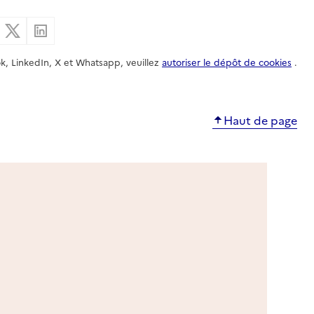
er par email
Partager sur Facebook
Partager sur X
Partager sur Linkedin
k, LinkedIn, X et Whatsapp, veuillez
autoriser le dépôt de cookies
.
Haut de page