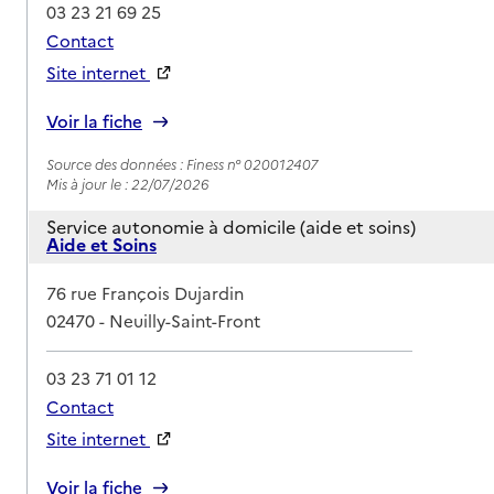
03 23 21 69 25
Contact
Site internet
Rapport HAS
Voir la fiche
Source des données : Finess n° 020012407
Mis à jour le : 22/07/2026
Service autonomie à domicile (aide et soins)
Aide et Soins
Adresse
76 rue François Dujardin
02470
-
Neuilly-Saint-Front
03 23 71 01 12
Contact
Site internet
Rapport HAS
Voir la fiche