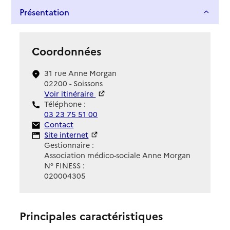
Présentation
Coordonnées
31 rue Anne Morgan
02200 - Soissons
Voir itinéraire
Téléphone :
03 23 75 51 00
Contact
Contact
Site Internet
Site internet
Gestionnaire :
Association médico-sociale Anne Morgan
N° FINESS :
020004305
Principales caractéristiques