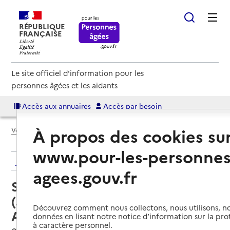
RÉPUBLIQUE
FRANÇAISE
Le site officiel d'information pour les
personnes âgées et les aidants
Accès aux annuaires
Accès par besoin
À propos des cookies su
Voir le fil d’Ariane
www.pour-les-personnes
Retour aux résultats de l'annuaire
agees.gouv.fr
Service autonomie à domicile
(aide et soins) – Aide et Soins
Découvrez comment nous collectons, nous utilisons, no
Amsam
données en lisant notre notice d’information sur la pr
à caractère personnel.