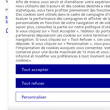
Soissons, AISNE
Afin de mieux vous servir et d’améliorer votre expérienc
nous utilisons des traceurs et des cookies destinés à réal
Mis à jour le
23/07/2026
statistiques, vous faire profiter pleinement des fonction
Des cookies sont utilisés dans le cadre de campagne d
Rechercher les établissements et services autour de
évaluer la performance des campagnes et afficher de la
Soissons.
personnalisée en fonction de votre navigation et de vot
savoir plus, consultez la partie sur notre politique d'uti
Signaler une erreur
Si vous cliquez sur « Tout Accepter », l’éditeur du porta
partenaires déposeront ces cookies sur votre terminal l
navigation. Si vous cliquez sur « Tout Refuser », ces co
déposés. Si vous cliquez sur « Personnaliser », vous pou
l’implantation de cookies auxquels vous consentez. Vot
conservé pour une durée maximale de 13 mois et vous
informé et modifier vos préférences à tout moment sur
cookies ».
Tout accepter
Tout refuser
Personnaliser
Tout déplier