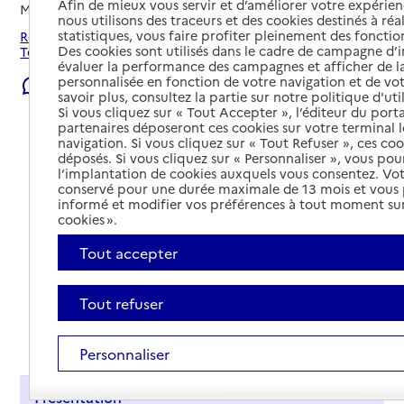
Afin de mieux vous servir et d’améliorer votre expérienc
Mis à jour le
23/07/2026
nous utilisons des traceurs et des cookies destinés à réal
statistiques, vous faire profiter pleinement des fonction
Rechercher les établissements et services autour de
Des cookies sont utilisés dans le cadre de campagne d
Tergnier.
évaluer la performance des campagnes et afficher de la
personnalisée en fonction de votre navigation et de vot
Signaler une erreur
savoir plus, consultez la partie sur notre politique d'uti
Si vous cliquez sur « Tout Accepter », l’éditeur du porta
partenaires déposeront ces cookies sur votre terminal l
navigation. Si vous cliquez sur « Tout Refuser », ces co
déposés. Si vous cliquez sur « Personnaliser », vous pou
l’implantation de cookies auxquels vous consentez. Vot
conservé pour une durée maximale de 13 mois et vous
informé et modifier vos préférences à tout moment sur
cookies ».
Tout accepter
Tout refuser
Tout déplier
Personnaliser
Présentation