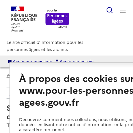
RÉPUBLIQUE
FRANÇAISE
Le site officiel d'information pour les
personnes âgées et les aidants
Accès aux annuaires
Accès par besoin
À propos des cookies su
Voir le fil d’Ariane
www.pour-les-personnes
Retour aux résultats de l'annuaire
agees.gouv.fr
Service de soins infirmiers à
domicile – SSIAD ANPS
Découvrez comment nous collectons, nous utilisons, no
Tergnier, AISNE
données en lisant notre notice d’information sur la pr
à caractère personnel.