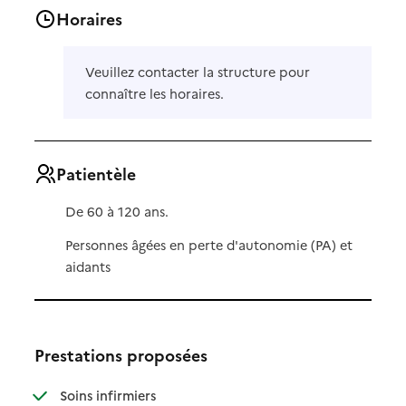
Horaires
Veuillez contacter la structure pour
connaître les horaires.
Patientèle
De 60 à 120 ans.
Personnes âgées en perte d'autonomie (PA) et
aidants
Prestations proposées
: disponible
: non disponible
Soins infirmiers