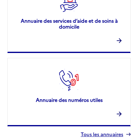
03 25 46 22 25
Contact
Site internet
Annuaire des services d’aide et de soins à
Rapport HAS
Voir la fiche
domicile
Mis à jour le : 30/04/2026
Source des données : CNSA
Annuaire des numéros utiles
Tous les annuaires