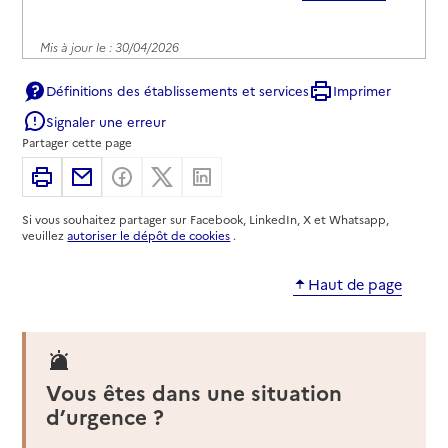
Mis à jour le : 30/04/2026
Source des données : CNSA
Définitions des établissements et services
Imprimer
Unité Autonomie de Bar-sur-Seine
Signaler une erreur
Adresse
80 grande rue de la Résistance - Centre médico-
Partager cette page
social du département
Imprimer
Partager par email
Partager sur Facebook
Partager sur X
Partager sur Linkedin
10110
-
Bar-sur-Seine
Si vous souhaitez partager sur Facebook, LinkedIn, X et Whatsapp,
03 25 29 03 54
veuillez
autoriser le dépôt de cookies
.
Contact
Haut de page
Site internet
Rapport HAS
Voir la fiche
Mis à jour le : 30/04/2026
Source des données : CNSA
Vous êtes dans une situation
Unité Autonomie de Romilly-sur-Seine
d’urgence ?