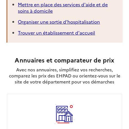
Adresse
12 rue Jean Mouiln - Centre médico-social du
Mettre en place des services d'aide et de
département
soins à domicile
10100
-
Romilly-sur-Seine
Organiser une sortie d'hospitalisation
03 25 24 42 68
Trouver un établissement d'accueil
Contact
Site internet
Rapport HAS
Voir la fiche
Annuaires et comparateur de prix
Mis à jour le : 30/04/2026
Avec nos annuaires, simplifiez vos recherches,
Source des données : CNSA
comparez les prix des EHPAD ou orientez-vous sur le
Unité Autonomie de Troyes
site de votre département pour vos démarches
Adresse
Centre médico-social du département - Cité
administrative
10000
-
Troyes
03 25 42 48 96
Contact