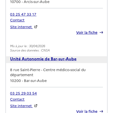
10700
-
Arcis-sur-Aube
03 25 47 33 17
Contact
Site internet
Rapport HAS
Voir la fiche
Mis à jour le : 30/04/2026
Source des données : CNSA
Unité Autonomie de Bar-sur-Aube
Adresse
8 rue Saint-Pierre - Centre médico-social du
département
10200
-
Bar-sur-Aube
03 25 29 03 54
Contact
Site internet
Rapport HAS
Voir la fiche