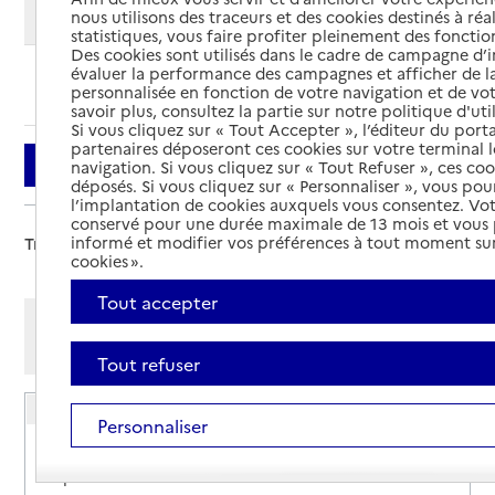
Modifier ma recherche
nous utilisons des traceurs et des cookies destinés à réal
statistiques, vous faire profiter pleinement des fonction
Des cookies sont utilisés dans le cadre de campagne d
évaluer la performance des campagnes et afficher de la
Ajouter cette recherche aux favoris
personnalisée en fonction de votre navigation et de vot
savoir plus, consultez la partie sur notre politique d'uti
Si vous cliquez sur « Tout Accepter », l’éditeur du porta
partenaires déposeront ces cookies sur votre terminal l
Filtrer
navigation. Si vous cliquez sur « Tout Refuser », ces co
déposés. Si vous cliquez sur « Personnaliser », vous pou
l’implantation de cookies auxquels vous consentez. Vot
conservé pour une durée maximale de 13 mois et vous
informé et modifier vos préférences à tout moment sur
Trier par :
cookies ».
Tout accepter
Afficher les résultats par:
Mode liste
Mode carte
Tout refuser
Unité Autonomie d'Arcis-sur-Aube
Personnaliser
Adresse
5bis rue de la Marine - Centre médico-social du
département