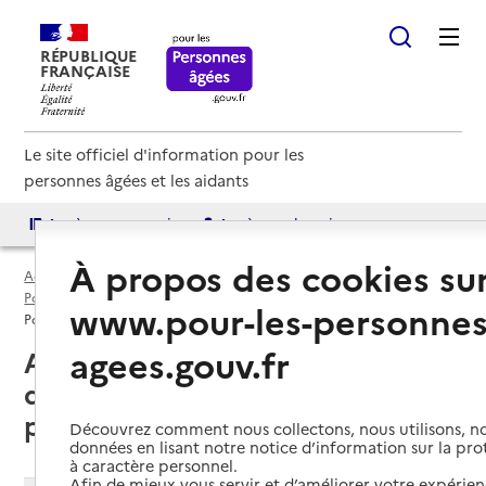
RÉPUBLIQUE
FRANÇAISE
Le site officiel d'information pour les
personnes âgées et les aidants
Accès aux annuaires
Accès par besoin
À propos des cookies su
Accueil
Espace annuaire
Points d'information par département
Aube (10)
www.pour-les-personnes
Point d'information local dédié aux personnes âgées
agees.gouv.fr
Aube (10) : liste des 8 points
d'information locaux dédiés aux
personnes âgées
Découvrez comment nous collectons, nous utilisons, no
données en lisant notre notice d’information sur la pr
à caractère personnel.
Afin de mieux vous servir et d’améliorer votre expérienc