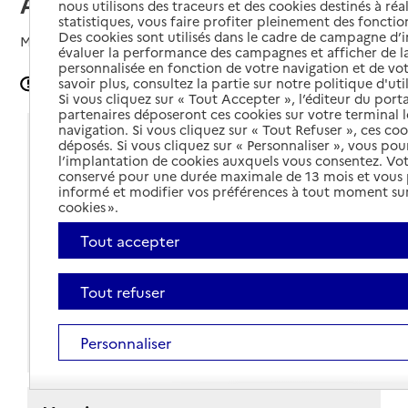
Aube
nous utilisons des traceurs et des cookies destinés à réal
statistiques, vous faire profiter pleinement des fonction
Des cookies sont utilisés dans le cadre de campagne d
Mis à jour le
02/05/2024
évaluer la performance des campagnes et afficher de la
personnalisée en fonction de votre navigation et de vot
savoir plus, consultez la partie sur notre politique d'uti
Signaler une erreur
Si vous cliquez sur « Tout Accepter », l’éditeur du porta
partenaires déposeront ces cookies sur votre terminal l
navigation. Si vous cliquez sur « Tout Refuser », ces co
Coordonnées
déposés. Si vous cliquez sur « Personnaliser », vous pou
l’implantation de cookies auxquels vous consentez. Vot
Adresse
5bis rue de la Marine - Centre médico-social du
conservé pour une durée maximale de 13 mois et vous
informé et modifier vos préférences à tout moment sur
département
cookies ».
10700
-
Arcis-sur-Aube
Tout accepter
Voir itinéraire
03 25 47 33 17
Tout refuser
Contact
Personnaliser
Site internet