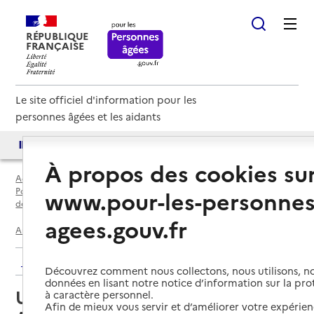
RÉPUBLIQUE
FRANÇAISE
Le site officiel d'information pour les
personnes âgées et les aidants
Accès aux annuaires
Accès par besoin
À propos des cookies su
Accueil
Espace annuaire
Points d'information locaux dédiés aux personnes âgées par
www.pour-les-personnes
département
agees.gouv.fr
Aube (10)
Arcis-sur-Aube
Unité Autonomie d'Arcis-sur-Aube
Retour aux résultats de l'annuaire
Découvrez comment nous collectons, nous utilisons, no
données en lisant notre notice d’information sur la pr
Unité Autonomie d'Arcis-sur-
à caractère personnel.
Afin de mieux vous servir et d’améliorer votre expérienc