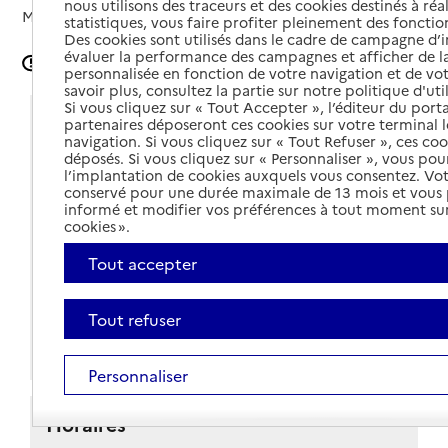
nous utilisons des traceurs et des cookies destinés à réal
Mis à jour le
02/05/2024
statistiques, vous faire profiter pleinement des fonction
Des cookies sont utilisés dans le cadre de campagne d
évaluer la performance des campagnes et afficher de la
Signaler une erreur
personnalisée en fonction de votre navigation et de vot
savoir plus, consultez la partie sur notre politique d'uti
Si vous cliquez sur « Tout Accepter », l’éditeur du porta
Coordonnées
partenaires déposeront ces cookies sur votre terminal l
navigation. Si vous cliquez sur « Tout Refuser », ces co
déposés. Si vous cliquez sur « Personnaliser », vous pou
Adresse
Centre médico-social du département - Cité
l’implantation de cookies auxquels vous consentez. Vot
administrative
conservé pour une durée maximale de 13 mois et vous
10000
-
Troyes
informé et modifier vos préférences à tout moment sur
cookies ».
Voir itinéraire
Tout accepter
03 25 42 48 96
Contact
Tout refuser
Site internet
Personnaliser
Horaires