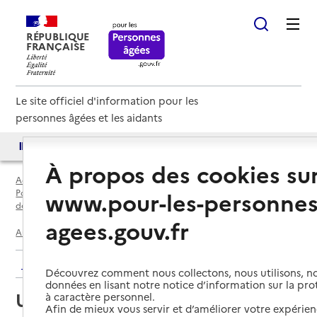
RÉPUBLIQUE
FRANÇAISE
Le site officiel d'information pour les
personnes âgées et les aidants
Accès aux annuaires
Accès par besoin
À propos des cookies su
Accueil
Espace annuaire
www.pour-les-personnes
Points d'information locaux dédiés aux personnes âgées par
département
agees.gouv.fr
Aube (10)
Troyes
Unité Autonomie de Troyes
Retour aux résultats de l'annuaire
Découvrez comment nous collectons, nous utilisons, no
données en lisant notre notice d’information sur la pr
Unité Autonomie de Troyes
à caractère personnel.
Afin de mieux vous servir et d’améliorer votre expérienc