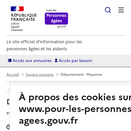
RÉPUBLIQUE
FRANÇAISE
Le site officiel d'information pour les
personnes âgées et les aidants
Accès aux annuaires
Accès par besoin
Accueil
Espace annuaire
Département - Mayenne
Retour à la recherche
À propos des cookies su
Département - Mayenne
www.pour-les-personnes
Mis à jour le
07/08/2026
agees.gouv.fr
Signaler une erreur