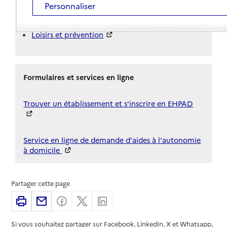
L'aide sociale à l'hébergement
Personnaliser
Les coordonnées des points d’informations
Vivre en logement adapté
Loisirs et prévention
Formulaires et services en ligne
Trouver un établissement et s'inscrire en EHPAD
Service en ligne de demande d'aides à l'autonomie
à domicile
Partager cette page
Imprimer
Partager par email
Partager sur Facebook
Partager sur X
Partager sur Linkedin
Si vous souhaitez partager sur Facebook, LinkedIn, X et Whatsapp,