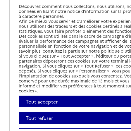
Découvrez comment nous collectons, nous utilisons, no
données en lisant notre notice d’information sur la pr
Coordonnées
à caractère personnel.
Adresse
Direction de l'autonomie - Centre Jean Monnet, 12
Afin de mieux vous servir et d’améliorer votre expérienc
nous utilisons des traceurs et des cookies destinés à réal
quai de Bootz
statistiques, vous faire profiter pleinement des fonction
53000
-
Laval
Des cookies sont utilisés dans le cadre de campagne d
évaluer la performance des campagnes et afficher de la
Voir itinéraire
personnalisée en fonction de votre navigation et de vot
savoir plus, consultez la partie sur notre politique d'uti
02 43 677 577
Si vous cliquez sur « Tout Accepter », l’éditeur du porta
partenaires déposeront ces cookies sur votre terminal l
Contact
navigation. Si vous cliquez sur « Tout Refuser », ces co
déposés. Si vous cliquez sur « Personnaliser », vous pou
Site internet
l’implantation de cookies auxquels vous consentez. Vot
conservé pour une durée maximale de 13 mois et vous
informé et modifier vos préférences à tout moment sur
cookies ».
Pages d’information du département
Tout accepter
L'espace personnes âgées
Vivre chez soi
Les aides financières (allocation personnalisée
Tout refuser
d'autonomie -APA, aide sociale à
l'hébergement - ASH...)