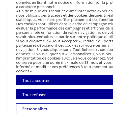
données en lisant notre notice d’information sur la pr
à caractère personnel.
Afin de mieux vous servir et d’améliorer votre expérienc
Coordonnées
nous utilisons des traceurs et des cookies destinés à réal
Adresse
Direction de l'autonomie
statistiques, vous faire profiter pleinement des fonction
45010
-
Orléans Cedex 1
Des cookies sont utilisés dans le cadre de campagne d
évaluer la performance des campagnes et afficher de la
Voir itinéraire
personnalisée en fonction de votre navigation et de vot
savoir plus, consultez la partie sur notre politique d'uti
02 38 25 45 45
Si vous cliquez sur « Tout Accepter », l’éditeur du porta
partenaires déposeront ces cookies sur votre terminal l
navigation. Si vous cliquez sur « Tout Refuser », ces co
Contact
déposés. Si vous cliquez sur « Personnaliser », vous pou
Site internet
l’implantation de cookies auxquels vous consentez. Vot
conservé pour une durée maximale de 13 mois et vous
informé et modifier vos préférences à tout moment sur
cookies ».
Pages d’information du département
Tout accepter
L'espace personnes âgées
L'allocation personnalisée d'autonomie (APA)
Tout refuser
Le point d'informations
Loiret bien vieillir
Personnaliser
Aide sociale à l'hébergement en établissement