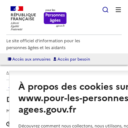
RÉPUBLIQUE
FRANÇAISE
Le site officiel d'information pour les
personnes âgées et les aidants
Accès aux annuaires
Accès par besoin
Accueil
Espace annuaire
Département - Loiret
À propos des cookies su
Retour à la recherche
www.pour-les-personnes
Département - Loiret
agees.gouv.fr
Mis à jour le
26/09/2023
Signaler une erreur
Découvrez comment nous collectons, nous utilisons, no