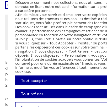
Découvrez comment nous collectons, nous utilisons, no
Écouter
données en lisant notre notice d’information sur la pr
à caractère personnel.
Afin de mieux vous servir et d’améliorer votre expérienc
nous utilisons des traceurs et des cookies destinés à réal
Partager cette page
statistiques, vous faire profiter pleinement des fonction
Des cookies sont utilisés dans le cadre de campagne d
Imprimer
Partager par email
Partager sur Facebook
Partager sur X
Partager sur Linkedin
évaluer la performance des campagnes et afficher de la
personnalisée en fonction de votre navigation et de vot
savoir plus, consultez la partie sur notre politique d'uti
Si vous souhaitez partager sur Facebook, LinkedIn, X et
Si vous cliquez sur « Tout Accepter », l’éditeur du porta
Whatsapp, veuillez
autoriser le dépôt de cookies
.
partenaires déposeront ces cookies sur votre terminal l
navigation. Si vous cliquez sur « Tout Refuser », ces co
déposés. Si vous cliquez sur « Personnaliser », vous pou
l’implantation de cookies auxquels vous consentez. Vot
Brigitte Bourguignon, la ministre déléguée chargée
conservé pour une durée maximale de 13 mois et vous
informé et modifier vos préférences à tout moment sur
de l’Autonomie, a présenté un plan d’action national
cookies ».
pour réduire les chutes mortelles ou entraînant une
hospitalisation des personnes âgées de 20% d’ici
Tout accepter
2024. Il s’articule autour de 5 axes.
Tout refuser
Chaque année, on dénombre 2 millions de chutes chez
les personnes de plus de 65 ans. Leurs conséquences