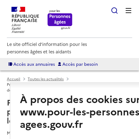
RÉPUBLIQUE
FRANÇAISE
Le site officiel d'information pour les
personnes âgées et les aidants
Accès aux annuaires
Accès par besoin
Accueil
Toutes les actualités
Prévention des chutes des personnes âgées : un plan pour les réduire
de 20% d’ici 2024
À propos des cookies su
Prévention des chutes des
www.pour-les-personnes
personnes âgées : un plan pour
les réduire de 20% d’ici 2024
agees.gouv.fr
Mis à jour le
21/02/2022