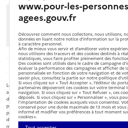
www.pour-les-personnes
Partager cette page
agees.gouv.fr
Imprimer
Partager par email
Partager sur Facebook
Partager sur X
Partager sur Linkedin
Découvrez comment nous collectons, nous utilisons, no
Si vous souhaitez partager sur Facebook, LinkedIn, X et
données en lisant notre notice d’information sur la pr
Whatsapp, veuillez
autoriser le dépôt de cookies
.
à caractère personnel.
Afin de mieux vous servir et d’améliorer votre expérienc
nous utilisons des traceurs et des cookies destinés à réal
statistiques, vous faire profiter pleinement des fonction
Des cookies sont utilisés dans le cadre de campagne d
Sommaire
évaluer la performance des campagnes et afficher de la
personnalisée en fonction de votre navigation et de vot
savoir plus, consultez la partie sur notre politique d'uti
Si vous cliquez sur « Tout Accepter », l’éditeur du porta
Les équipes spécialisées Alzheimer (ESA)
partenaires déposeront ces cookies sur votre terminal l
accompagnent les personnes atteintes de la maladie
navigation. Si vous cliquez sur « Tout Refuser », ces co
déposés. Si vous cliquez sur « Personnaliser », vous pou
d’Alzheimer vivant à domicile et aident leurs
l’implantation de cookies auxquels vous consentez. Vot
proches. L’objectif des interventions est de leur
conservé pour une durée maximale de 13 mois et vous
informé et modifier vos préférences à tout moment sur
permettre de rester vivre le plus longtemps à
cookies ».
domicile. Ces interventions se font sur prescription
médicale.
Tout accepter