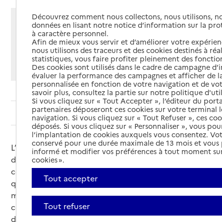
Découvrez comment nous collectons, nous utilisons, no
Partager cette page
données en lisant notre notice d’information sur la pr
à caractère personnel.
Imprimer
Partager par email
Partager sur Facebook
Partager sur X
Partager sur Linkedin
Afin de mieux vous servir et d’améliorer votre expérienc
nous utilisons des traceurs et des cookies destinés à réal
statistiques, vous faire profiter pleinement des fonction
Si vous souhaitez partager sur Facebook, LinkedIn, X et
Des cookies sont utilisés dans le cadre de campagne d
Whatsapp, veuillez
autoriser le dépôt de cookies
.
évaluer la performance des campagnes et afficher de la
personnalisée en fonction de votre navigation et de vot
savoir plus, consultez la partie sur notre politique d'uti
Si vous cliquez sur « Tout Accepter », l’éditeur du porta
partenaires déposeront ces cookies sur votre terminal l
Sommaire
navigation. Si vous cliquez sur « Tout Refuser », ces co
déposés. Si vous cliquez sur « Personnaliser », vous pou
l’implantation de cookies auxquels vous consentez. Vot
conservé pour une durée maximale de 13 mois et vous
L’HAD (hospitalisation à domicile) est une forme
informé et modifier vos préférences à tout moment sur
d’hospitalisation qui permet, au domicile, d’assurer
cookies ».
certains soins techniques, intensifs ou complexes
Tout accepter
que le secteur libéral, même coordonné, n’est pas en
mesure de prendre en charge. Elle garantit la
Tout refuser
continuité des soins (7 jours sur 7, 24 heures sur 24)
dans un environnement familier.