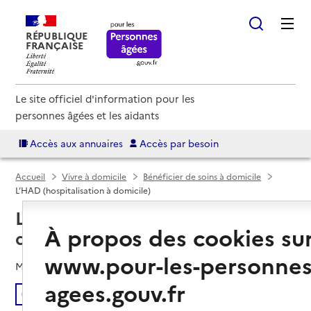
RÉPUBLIQUE
FRANÇAISE
Le site officiel d'information pour les
personnes âgées et les aidants
Accès aux annuaires
Accès par besoin
Accueil
Vivre à domicile
Bénéficier de soins à domicile
L’HAD (hospitalisation à domicile)
L’HAD (hospitalisation à
À propos des cookies su
domicile)
www.pour-les-personnes
Mis à jour le
05/04/2024
agees.gouv.fr
Écouter