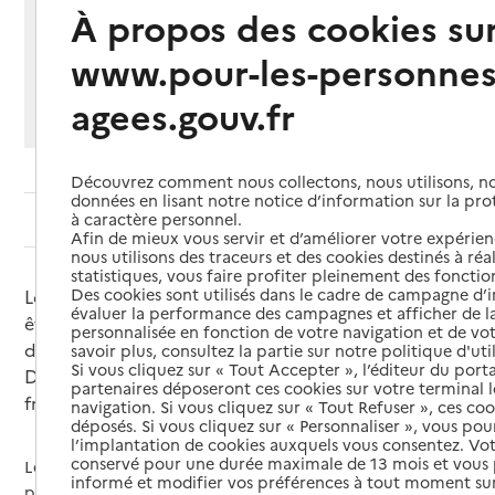
À propos des cookies su
Partager cette page
Imprimer
Partager par email
Partager sur Facebook
Partager sur X
Partager sur Linkedin
www.pour-les-personnes
agees.gouv.fr
Si vous souhaitez partager sur Facebook, LinkedIn, X et
Whatsapp, veuillez
autoriser le dépôt de cookies
.
Découvrez comment nous collectons, nous utilisons, no
données en lisant notre notice d’information sur la pr
à caractère personnel.
Sommaire
Afin de mieux vous servir et d’améliorer votre expérienc
nous utilisons des traceurs et des cookies destinés à réal
statistiques, vous faire profiter pleinement des fonction
Des cookies sont utilisés dans le cadre de campagne d
Les personnes âgées qui vivent chez elles peuvent
évaluer la performance des campagnes et afficher de la
être accueillies une à plusieurs journées par semaine
personnalisée en fonction de votre navigation et de vot
dans une structure proposant un
accueil de jour
.
savoir plus, consultez la partie sur notre politique d'uti
Si vous cliquez sur « Tout Accepter », l’éditeur du porta
Des aides financières peuvent vous aider à payer les
partenaires déposeront ces cookies sur votre terminal l
frais occasionnés.
navigation. Si vous cliquez sur « Tout Refuser », ces co
déposés. Si vous cliquez sur « Personnaliser », vous pou
l’implantation de cookies auxquels vous consentez. Vot
conservé pour une durée maximale de 13 mois et vous
Les activités qui y sont proposées permettent aux
informé et modifier vos préférences à tout moment sur
personnes accueillies de préserver leur autonomie. Ces