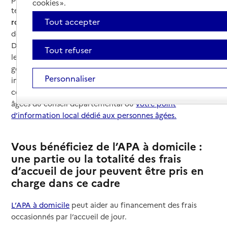
cookies ».
temps passés hors du domicile contribuent également à
Tout accepter
rompre l’isolement
et à permettre aux proches de
dégager du temps pour leurs propres occupations.
Différentes aides peuvent être mobilisées pour financer
Tout refuser
les frais d’accueil de jour. Vous trouverez des informations
générales sur ces différentes aides ci-dessous. Pour des
Personnaliser
informations plus personnalisées, nous vous invitons à
contacter le service en charge de l’aide aux personnes
âgées du conseil départemental ou
votre point
d’information local dédié aux personnes âgées.
Vous bénéficiez de l’APA à domicile :
une partie ou la totalité des frais
d’accueil de jour peuvent être pris en
charge dans ce cadre
L’APA à domicile
peut aider au financement des frais
occasionnés par l’accueil de jour.