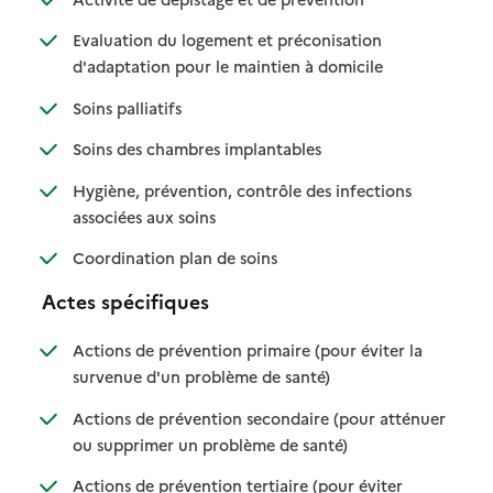
Evaluation du logement et préconisation
: disponible
: non disponible
d'adaptation pour le maintien à domicile
: disponible
: non disponible
Soins palliatifs
: disponible
: non disponible
Soins des chambres implantables
Hygiène, prévention, contrôle des infections
: disponible
: non disponible
associées aux soins
: disponible
: non disponible
Coordination plan de soins
Actes spécifiques
Actions de prévention primaire (pour éviter la
: disponible
: non disponible
survenue d'un problème de santé)
Actions de prévention secondaire (pour atténuer
: disponible
: non disponible
ou supprimer un problème de santé)
Actions de prévention tertiaire (pour éviter