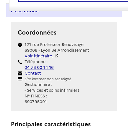
Présentation
Coordonnées
121 rue Professeur Beauvisage
69008 - Lyon 8e Arrondissement
Voir itinéraire
Téléphone :
04 78 00 14 16
Contact
Contact
Site Internet
Site internet non renseigné
Gestionnaire :
- Services et soins infirmiers
N° FINESS :
690795091
Principales caractéristiques