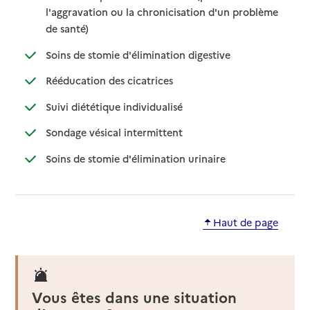
l'aggravation ou la chronicisation d'un problème
: disponible
: non disponible
de santé)
: disponible
: non disponible
Soins de stomie d'élimination digestive
: disponible
: non disponible
Rééducation des cicatrices
: disponible
: non disponible
Suivi diététique individualisé
: disponible
: non disponible
Sondage vésical intermittent
: disponible
: non disponible
Soins de stomie d'élimination urinaire
Haut de page
Vous êtes dans une situation