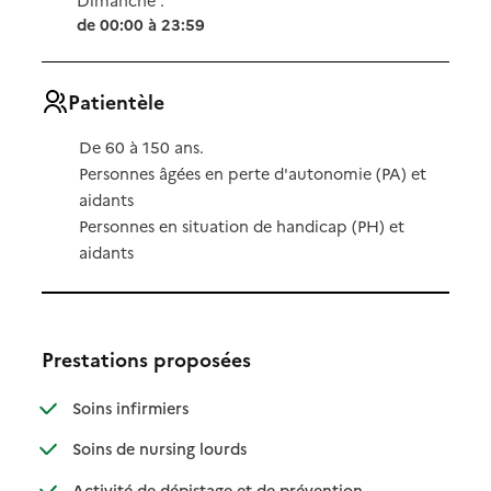
de 00:00 à 23:59
Patientèle
De 60 à 150 ans.
Personnes âgées en perte d'autonomie (PA) et
aidants
Personnes en situation de handicap (PH) et
aidants
Prestations proposées
: disponible
: non disponible
Soins infirmiers
: disponible
: non disponible
Soins de nursing lourds
: disponible
: non disponible
Activité de dépistage et de prévention