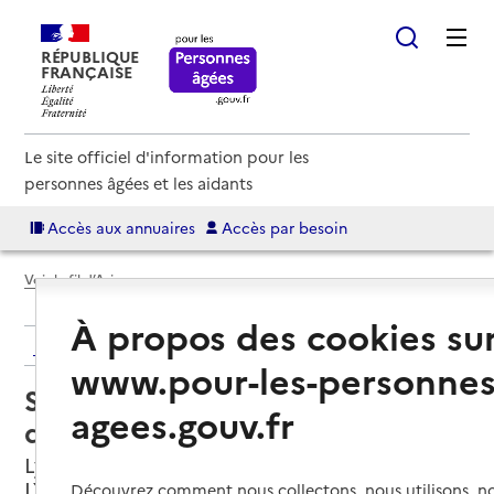
RÉPUBLIQUE
FRANÇAISE
Le site officiel d'information pour les
personnes âgées et les aidants
Accès aux annuaires
Accès par besoin
Voir le fil d’Ariane
À propos des cookies su
Retour aux résultats de l'annuaire
www.pour-les-personnes
Service de soins infirmiers à
agees.gouv.fr
domicile – SSIAD ASSI
Lyon 8e Arrondissement, METROPOLE DE
LYON
Découvrez comment nous collectons, nous utilisons, no