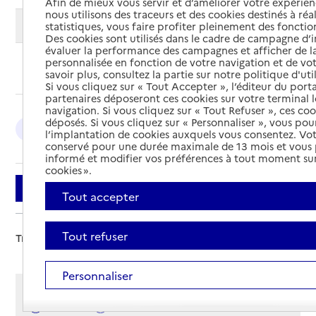
Afin de mieux vous servir et d’améliorer votre expérienc
nous utilisons des traceurs et des cookies destinés à réal
Modifier ma recherche
statistiques, vous faire profiter pleinement des fonction
Des cookies sont utilisés dans le cadre de campagne d
évaluer la performance des campagnes et afficher de la
personnalisée en fonction de votre navigation et de vot
Ajouter cette recherche aux favoris
savoir plus, consultez la partie sur notre politique d'uti
Si vous cliquez sur « Tout Accepter », l’éditeur du porta
partenaires déposeront ces cookies sur votre terminal l
navigation. Si vous cliquez sur « Tout Refuser », ces co
déposés. Si vous cliquez sur « Personnaliser », vous pou
Villeurbanne : 4
Lyon 8e Arrondissement : 2
l’implantation de cookies auxquels vous consentez. Vot
conservé pour une durée maximale de 13 mois et vous
informé et modifier vos préférences à tout moment sur
cookies ».
Filtrer
Tout accepter
Tout refuser
Trier par :
Personnaliser
Afficher les résultats par:
Mode liste
Mode carte