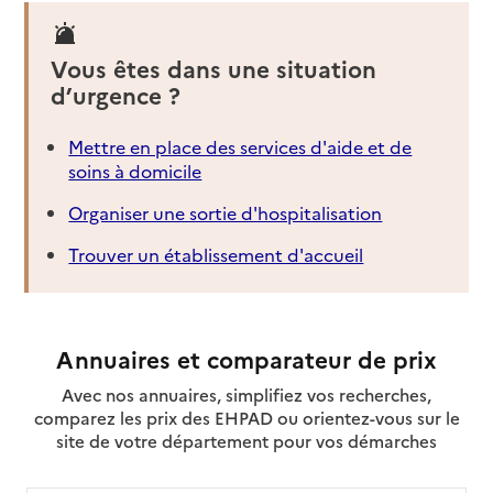
Service autonomie à domicile (aide et soins)
Services Aispa Aide et Soins
Adresse
Vous êtes dans une situation
310 rue Nungesser et Coli
d’urgence ?
69960
-
Corbas
Mettre en place des services d'aide et de
04 78 96 72 38
soins à domicile
Contact
Site internet
Organiser une sortie d'hospitalisation
Rapport HAS
Voir la fiche
Trouver un établissement d'accueil
Source des données : Finess n° 690024765
Mis à jour le : 03/08/2026
Service autonomie à domicile (aide et soins)
Annuaires et comparateur de prix
Services de la Croix-Rouge française
Avec nos annuaires, simplifiez vos recherches,
Adresse
54 rue Paul Verlaine
comparez les prix des EHPAD ou orientez-vous sur le
69100
-
Villeurbanne
site de votre département pour vos démarches
04 78 85 74 27