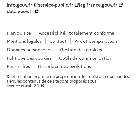
info.gouv.fr
service-public.fr
legifrance.gouv.fr
Service de soins infirmiers à domicile
data.gouv.fr
SSIAD - OVPAR - Office Villeurbannais des
Personnes âgées
Plan du site
Accessibilité : totalement conforme
Adresse
26 allée des Cèdres - Espace Saint-André
Mentions légales
Contact
Prix et comparateurs
69100
-
Villeurbanne
Données personnelles
Gestion des cookies
Politique des cookies
Outils de communication
04 72 81 01 85
Site internet
Partenaires
Historique des évolutions
Rapport HAS
Voir la fiche
Sauf mention explicite de propriété intellectuelle détenue par des
tiers, les contenus de ce site sont proposés sous
licence etalab-2.0
Source des données : Finess n° 690794953
Paramètres sur le choix des cookies
Mis à jour le : 05/08/2026
Service de soins infirmiers à domicile
SSIAD - Résidom
Adresse
16 rue Berjon
69009
-
Lyon 9e Arrondissement