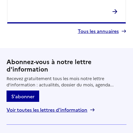
Service de soins infirmiers à domicile
SSIAD - Centre Communal d'Action Sociale
(CCAS)
Adresse
Place de la Nation
Tous les annuaires
69120
-
Vaulx-en-Velin
04 72 04 80 04
Contact
Abonnez-vous à notre lettre
Site internet
d'information
Rapport HAS
Voir la fiche
Recevez gratuitement tous les mois notre lettre
Source des données : Finess n° 690801014
d'information : actualités, dossier du mois, agenda...
Mis à jour le : 05/08/2026
S'abonner
Service de soins infirmiers à domicile
SSIAD - Centre hospitalier de Neuville-sur-Saône
Voir toutes les lettres d'information
Adresse
53 chemin de Parenty
69250
-
Neuville-sur-Saône