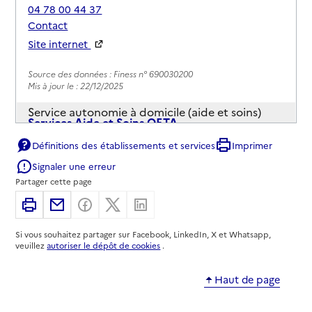
04 78 00 44 37
Contact
Site internet
Rapport HAS
Source des données : Finess n° 690030200
Mis à jour le : 22/12/2025
Service autonomie à domicile (aide et soins)
Services Aide et Soins OFTA
Définitions des établissements et services
Imprimer
Adresse
3 grande Rue
Signaler une erreur
69110
-
Sainte-Foy-lès-Lyon
Partager cette page
04 78 59 62 72
Imprimer
Partager par email
Partager sur Facebook
Partager sur X
Partager sur Linkedin
Contact
Si vous souhaitez partager sur Facebook, LinkedIn, X et Whatsapp,
Rapport HAS
Voir la fiche
veuillez
autoriser le dépôt de cookies
.
Source des données : Finess n° 690021258
Haut de page
Mis à jour le : 02/08/2026