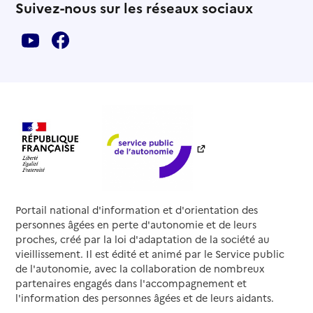
Suivez-nous sur les réseaux sociaux
04 72 10 72 83
Contact
Rapport HAS
Voir la fiche
Équipe Spécialisée Alzheimer
Source des données : Finess n° 690008149
Mis à jour le : 05/08/2026
Service de soins infirmiers à domicile
SSIAD - Fondation dispensaire général de Lyon
Adresse
305 rue Paul Bert
69003
-
Lyon 3e Arrondissement
Portail national d'information et d'orientation des
personnes âgées en perte d'autonomie et de leurs
04 78 14 14 10
proches, créé par la loi d'adaptation de la société au
Contact
vieillissement. Il est édité et animé par le Service public
Rapport HAS
Voir la fiche
de l'autonomie, avec la collaboration de nombreux
partenaires engagés dans l'accompagnement et
l'information des personnes âgées et de leurs aidants.
Source des données : Finess n° 690795034
Mis à jour le : 04/08/2026