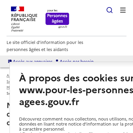
RÉPUBLIQUE
FRANÇAISE
Le site officiel d'information pour les
personnes âgées et les aidants
Accès aux annuaires
Accès par besoin
À propos des cookies su
Accueil
Espace annuaire
Services autonomie à domicile (aide et soins) par département
www.pour-les-personnes
Métropole de Lyon (69M)
Service autonomie à domicile (aide et soins)
agees.gouv.fr
Métropole de Lyon (69M) : liste
des 22 services autonomie à
Découvrez comment nous collectons, nous utilisons, no
domicile (aide et soins)
données en lisant notre notice d’information sur la pr
à caractère personnel.