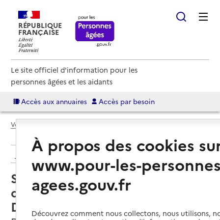
RÉPUBLIQUE
FRANÇAISE
Le site officiel d'information pour les
personnes âgées et les aidants
Accès aux annuaires
Accès par besoin
Voir le fil d’Ariane
À propos des cookies su
Retour aux résultats de l'annuaire
www.pour-les-personnes
Service de soins infirmiers à
agees.gouv.fr
domicile – SSIAD - Association
Décines Santé Plus
Découvrez comment nous collectons, nous utilisons, no