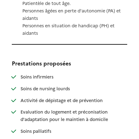
Patientèle de tout âge.
Personnes âgées en perte d'autonomie (PA) et
aidants
Personnes en situation de handicap (PH) et
aidants
Prestations proposées
: disponible
: non disponible
Soins infirmiers
: disponible
: non disponible
Soins de nursing lourds
: disponible
: non disponible
Activité de dépistage et de prévention
Evaluation du logement et préconisation
: disponible
: non disponible
d'adaptation pour le maintien à domicile
: disponible
: non disponible
Soins palliatifs