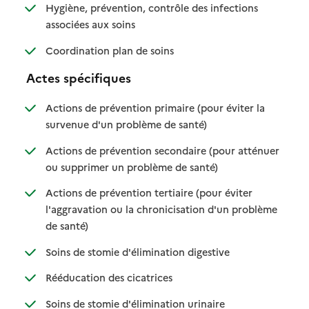
Hygiène, prévention, contrôle des infections
: disponible
: non disponible
associées aux soins
: disponible
: non disponible
Coordination plan de soins
Actes spécifiques
Actions de prévention primaire (pour éviter la
: disponible
: non disponible
survenue d'un problème de santé)
Actions de prévention secondaire (pour atténuer
: disponible
: non disponible
ou supprimer un problème de santé)
Actions de prévention tertiaire (pour éviter
l'aggravation ou la chronicisation d'un problème
: disponible
: non disponible
de santé)
: disponible
: non disponible
Soins de stomie d'élimination digestive
: disponible
: non disponible
Rééducation des cicatrices
: disponible
: non disponible
Soins de stomie d'élimination urinaire