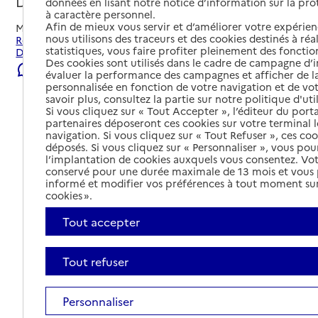
Décines-Charpieu, METROPOLE DE LYON
données en lisant notre notice d’information sur la pr
à caractère personnel.
Afin de mieux vous servir et d’améliorer votre expérienc
Mis à jour le
09/08/2026
nous utilisons des traceurs et des cookies destinés à réal
Rechercher les établissements et services autour de
statistiques, vous faire profiter pleinement des fonction
Décines-Charpieu.
Des cookies sont utilisés dans le cadre de campagne d
Signaler une erreur
évaluer la performance des campagnes et afficher de la
personnalisée en fonction de votre navigation et de vot
savoir plus, consultez la partie sur notre politique d'uti
Si vous cliquez sur « Tout Accepter », l’éditeur du porta
partenaires déposeront ces cookies sur votre terminal l
navigation. Si vous cliquez sur « Tout Refuser », ces co
déposés. Si vous cliquez sur « Personnaliser », vous pou
l’implantation de cookies auxquels vous consentez. Vot
conservé pour une durée maximale de 13 mois et vous
informé et modifier vos préférences à tout moment sur
cookies ».
Tout accepter
Tout refuser
Tout déplier
Personnaliser