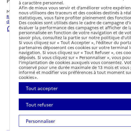
Pont-de-Roide-Vermondans, DOUBS
à caractère personnel.
Afin de mieux vous servir et d’améliorer votre expérienc
Mis à jour le
07/08/2026
nous utilisons des traceurs et des cookies destinés à réal
Rechercher les établissements et services autour de Pont-
statistiques, vous faire profiter pleinement des fonction
de-Roide-Vermondans.
Des cookies sont utilisés dans le cadre de campagne d
évaluer la performance des campagnes et afficher de la
Signaler une erreur
personnalisée en fonction de votre navigation et de vot
savoir plus, consultez la partie sur notre politique d'uti
Si vous cliquez sur « Tout Accepter », l’éditeur du porta
partenaires déposeront ces cookies sur votre terminal l
navigation. Si vous cliquez sur « Tout Refuser », ces co
déposés. Si vous cliquez sur « Personnaliser », vous pou
l’implantation de cookies auxquels vous consentez. Vot
conservé pour une durée maximale de 13 mois et vous
informé et modifier vos préférences à tout moment sur
cookies ».
Tout accepter
Tout refuser
Tout déplier
Personnaliser