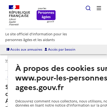
RÉPUBLIQUE
FRANÇAISE
Le site officiel d'information pour les
personnes âgées et les aidants
Accès aux annuaires
Accès par besoin
Voir le fil d’Ariane
À propos des cookies su
www.pour-les-personnes
Retour aux résultats de l'annuaire
agees.gouv.fr
Service de soins infirmiers à
domicile – SSIAD - Association
AGIR pour la santé à domicile
Découvrez comment nous collectons, nous utilisons, no
données en lisant notre notice d’information sur la pr