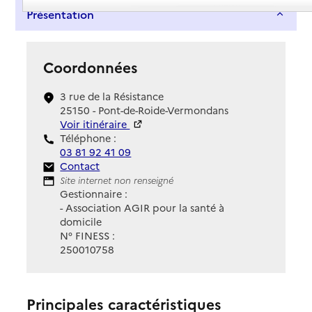
Présentation
Coordonnées
3 rue de la Résistance
25150 - Pont-de-Roide-Vermondans
Voir itinéraire
Téléphone :
03 81 92 41 09
Contact
Contact
Site Internet
Site internet non renseigné
Gestionnaire :
- Association AGIR pour la santé à
domicile
N° FINESS :
250010758
Principales caractéristiques