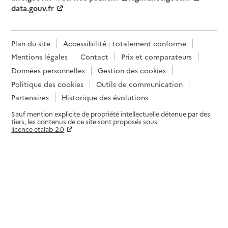
data.gouv.fr
Adresse
9 rue du Maréchal Leclerc BP 73115
25500
-
Morteau
Plan du site
Accessibilité : totalement conforme
03 81 67 21 64
Mentions légales
Contact
Prix et comparateurs
Contact
Données personnelles
Gestion des cookies
Rapport HAS
Dernier rapport d'évaluation de la qualité
Voir la fiche
Politique des cookies
Outils de communication
Partenaires
Historique des évolutions
Source des données : Finess n° 250010907
Sauf mention explicite de propriété intellectuelle détenue par des
Mis à jour le : 06/08/2026
tiers, les contenus de ce site sont proposés sous
licence etalab-2.0
Service de soins infirmiers à domicile
Paramètres sur le choix des cookies
SSIAD - Centre hospitalier Saint-Louis
Adresse
5 rue des Vergers - BP 29
25290
-
Ornans
03 81 62 43 66
Contact