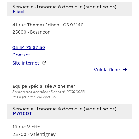
Service autonomie à domicile (aide et soins)
Eliad
Adresse
41 rue Thomas Edison - CS 92146
25000
-
Besançon
03 84 75 97 50
Contact
Site internet
Rapport HAS
Voir la fiche
Équipe Spécialisée Alzheimer
Source des données : Finess n° 250011988
Mis à jour le : 06/08/2026
Service autonomie à domicile (aide et soins)
MA100T
Adresse
10 rue Viette
25700
-
Valentigney