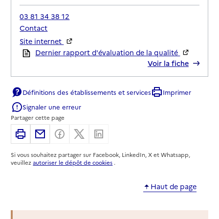
03 81 34 38 12
Contact
Site internet
Rapport HAS
Dernier rapport d'évaluation de la qualité
Voir la fiche
Source des données : Finess n° 250008059
Définitions des établissements et services
Imprimer
Mis à jour le : 06/08/2026
Signaler une erreur
Service autonomie à domicile (aide et soins)
Partager cette page
MA100T
Imprimer
Partager par email
Partager sur Facebook
Partager sur X
Partager sur Linkedin
Adresse
8 rue de Belfort
Si vous souhaitez partager sur Facebook, LinkedIn, X et Whatsapp,
25400
-
Audincourt
veuillez
autoriser le dépôt de cookies
.
03 81 34 38 12
Haut de page
Contact
Site internet
Rapport HAS
Dernier rapport d'évaluation de la qualité