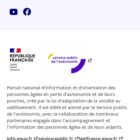
Source des données : Finess n° 250010527
Mis à jour le : 05/08/2026
Service de soins infirmiers à domicile
SSIAD - Centre hospitalier intercommunal de
Haute-Comté
Adresse
12 rue du Rocheret
25270
-
Levier
03 81 49 28 76
Contact
Portail national d'information et d'orientation des
Rapport HAS
personnes âgées en perte d'autonomie et de leurs
Voir la fiche
proches, créé par la loi d'adaptation de la société au
vieillissement. Il est édité et animé par le Service public
Source des données : Finess n° 250014818
de l'autonomie, avec la collaboration de nombreux
Mis à jour le : 06/08/2026
partenaires engagés dans l'accompagnement et
l'information des personnes âgées et de leurs aidants.
Service de soins infirmiers à domicile
SSIAD - Centre hospitalier Nappez Morteau
info.gouv.fr
service-public.fr
legifrance.gouv.fr