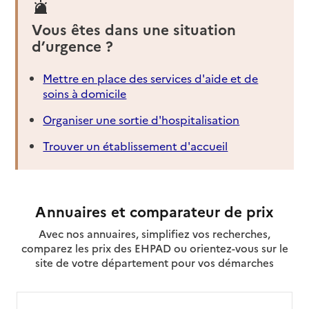
Voir la fiche
Vous êtes dans une situation
d’urgence ?
Source des données : Finess n° 250005931
Mis à jour le : 06/08/2026
Mettre en place des services d'aide et de
Service autonomie à domicile (aide et soins)
soins à domicile
Services ADMR
Organiser une sortie d'hospitalisation
Adresse
17 rue de la Prairie
25110
-
Baume-les-Dames
Trouver un établissement d'accueil
03 81 84 47 96
Contact
Annuaires et comparateur de prix
Site internet
Rapport HAS
Voir la fiche
Avec nos annuaires, simplifiez vos recherches,
comparez les prix des EHPAD ou orientez-vous sur le
site de votre département pour vos démarches
Source des données : Finess n° 250011228
Mis à jour le : 05/08/2026
Service autonomie à domicile (aide et soins)