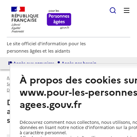
RÉPUBLIQUE
FRANÇAISE
Le site officiel d'information pour les
personnes âgées et les aidants
Accès aux annuaires
Accès par besoin
À propos des cookies su
Accueil
Espace annuaire
Services autonomie à domicile (aide et soins) par département
www.pour-les-personnes
Doubs (25)
Service autonomie à domicile (aide et soins)
Doubs (25) : liste des 19 services
agees.gouv.fr
autonomie à domicile (aide et
soins)
Découvrez comment nous collectons, nous utilisons, no
données en lisant notre notice d’information sur la pr
à caractère personnel.