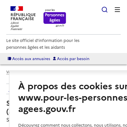
RÉPUBLIQUE
FRANÇAISE
Le site officiel d'information pour les
personnes âgées et les aidants
Accès aux annuaires
Accès par besoin
Voir le fil d’Ariane
À propos des cookies su
Retour aux résultats de l'annuaire
www.pour-les-personnes
Service autonomie à domicile
agees.gouv.fr
(aide) – Nouvéo
Sète, HERAULT
Découvrez comment nous collectons, nous utilisons, no