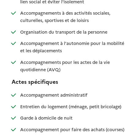
: disponible
: non disponible
lien social et éviter l'isolement
Accompagnements à des activités sociales,
: disponible
: non disponible
culturelles, sportives et de loisirs
: disponible
: non disponible
Organisation du transport de la personne
Accompagnement à l'autonomie pour la mobilité
: disponible
: non disponible
et les déplacements
Accompagnements pour les actes de la vie
: disponible
: non disponible
quotidienne (AVQ)
Actes spécifiques
: disponible
: non disponible
Accompagnement administratif
: disponible
: non dispo
Entretien du logement (ménage, petit bricolage)
: disponible
: non disponible
Garde à domicile de nuit
: disponib
: non disp
Accompagnement pour faire des achats (courses)