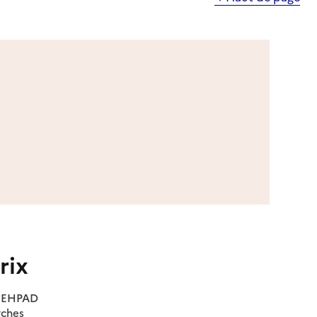
rix
es EHPAD
rches