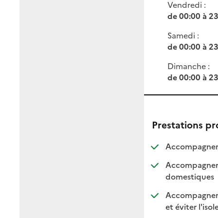
Vendredi :
de 00:00 à 2
Samedi :
de 00:00 à 2
Dimanche :
de 00:00 à 2
Prestations p
Accompagneme
Accompagnemen
: dis
: non
domestiques
Accompagnemen
et éviter l'iso