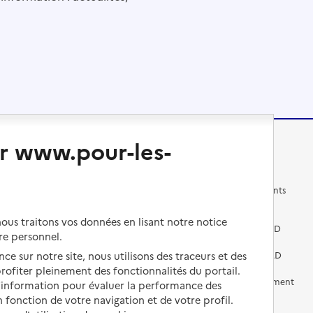
r www.pour-les-
Changer de logement
Vivre dans un EHPAD
Les questions à se poser
Les différents établissements
médicalisés
Vivre dans une résidence avec
us traitons vos données en lisant notre notice
services pour seniors
Préparer l'entrée en EHPAD
re personnel.
ce sur notre site, nous utilisons des traceurs et des
Vivre chez un proche
Aides financières en EHPAD
 profiter pleinement des fonctionnalités du portail.
Vivre en accueil familial
Prévention, accompagnement
d’information pour évaluer la performance des
et soins
 fonction de votre navigation et de votre profil.
Autres solutions de logement