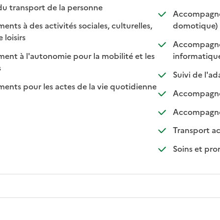
: disponible
: non disponible
du transport de la personne
Accompagnem
: di
: no
s à des activités sociales, culturelles,
domotique)
: disponible
: non disponible
 loisirs
Accompagnem
: d
: n
t à l'autonomie pour la mobilité et les
informatiqu
sponible
on disponible
s
Suivi de l'a
ts pour les actes de la vie quotidienne
Accompagnem
nible
Accompagnem
Transport a
Soins et pr