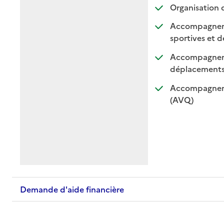
Organisation 
Accompagnement
sportives et de
Accompagnemen
: di
: n
déplacement
Accompagnemen
: disponible
: non dispo
(AVQ)
Demande d'aide financière