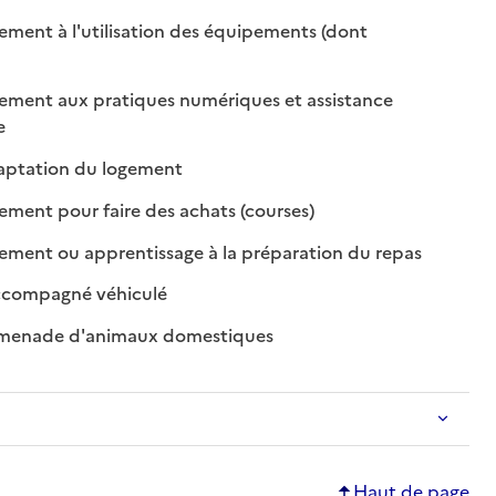
ent à l'utilisation des équipements (dont
sponible
n disponible
ent aux pratiques numériques et assistance
isponible
on disponible
e
: disponible
: non disponible
daptation du logement
: disponible
: non disponible
ent pour faire des achats (courses)
: disponible
: non dispon
ent ou apprentissage à la préparation du repas
: disponible
: non disponible
ccompagné véhiculé
: disponible
: non disponible
omenade d'animaux domestiques
Haut de page