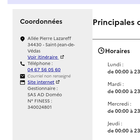
Principales 
Coordonnées
Allée Pierre Lazareff
34430 - Saint-Jean-de-
Horaires
Védas
Voir itinéraire
Téléphone :
Lundi :
04 67 56 05 60
de 00:00 à 2
Contact
Courriel non renseigné
Site Internet
Site internet
Mardi :
Gestionnaire :
de 00:00 à 2
SAS AD Doméo
N° FINESS :
Mercredi :
340024801
de 00:00 à 2
Jeudi :
de 00:00 à 2