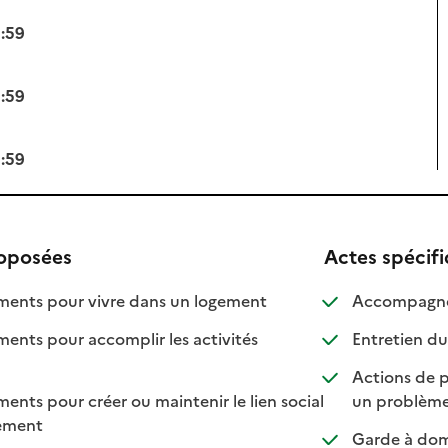
3:59
3:59
3:59
roposées
Actes spécif
: disponible
: non disponible
nts pour vivre dans un logement
Accompagnem
ts pour accomplir les activités
Entretien du
ponible
 disponible
Actions de p
ts pour créer ou maintenir le lien social
un problème
: disponible
: non disponible
lement
Garde à domi