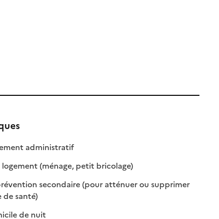
iques
: disponible
: non disponible
ent administratif
: disponible
: non disponible
 logement (ménage, petit bricolage)
révention secondaire (pour atténuer ou supprimer
: disponible
: non disponible
 de santé)
: disponible
: non disponible
cile de nuit