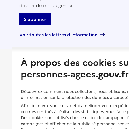
dossier du mois, agenda...
S'abonner
Voir toutes les lettres d'information
À propos des cookies su
Préserver son autonomie
Vivre à domicile
personnes-agees.gouv.fr
Perte d'autonomie : évaluation
Bénéficier d'aide à domicile
et droits
Bénéficier de soins à domicile
Découvrez comment nous collectons, nous utilisons, no
Aménager son logement et
d’information sur la protection des données à caractè
s'équiper
Aides financières
Afin de mieux vous servir et d’améliorer votre expérien
Préserver son autonomie et sa
Solutions d'accueil temporaire
cookies destinés à réaliser des statistiques, vous faire
santé
Des cookies sont utilisés dans le cadre de campagne 
Partager son logement
campagnes et afficher de la publicité personnalisée en
Organiser à l'avance sa propre