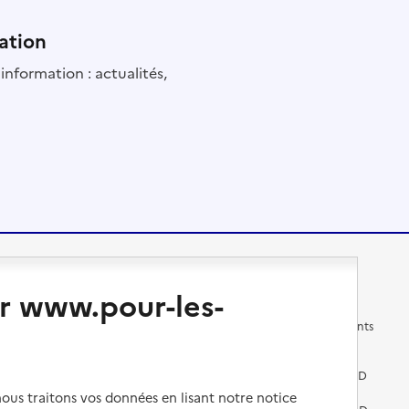
ation
information : actualités,
Changer de logement
Vivre dans un EHPAD
r www.pour-les-
Les questions à se poser
Les différents établissements
médicalisés
Vivre dans une résidence avec
services pour seniors
Préparer l'entrée en EHPAD
us traitons vos données en lisant notre notice