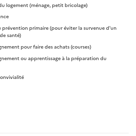
: disponible
: non disponible
du logement (ménage, petit bricolage)
: disponible
: non disponible
ance
 prévention primaire (pour éviter la survenue d'un
: disponible
: non disponible
de santé)
: disponible
: non disponible
ment pour faire des achats (courses)
ement ou apprentissage à la préparation du
ble
sponible
: disponible
: non disponible
onvivialité