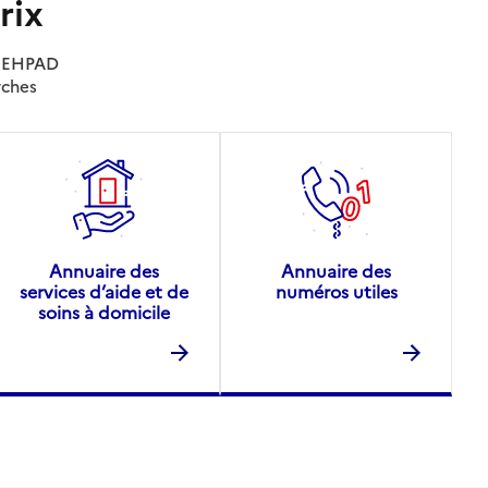
rix
es EHPAD
rches
Annuaire des
Annuaire des
services d’aide et de
numéros utiles
soins à domicile