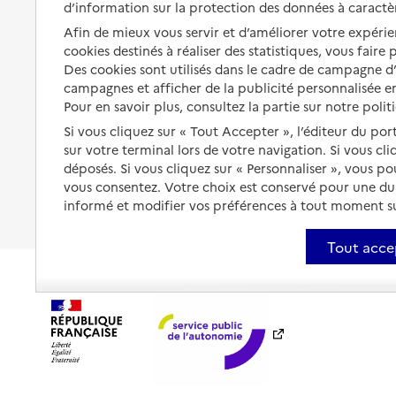
d’information sur la protection des données à caractè
Préserver son autonomie et sa
Solutions d'accueil temporaire
santé
Afin de mieux vous servir et d’améliorer votre expérien
cookies destinés à réaliser des statistiques, vous faire
Partager son logement
Organiser à l'avance sa propre
Des cookies sont utilisés dans le cadre de campagne 
protection
Vivre à domicile avec une
campagnes et afficher de la publicité personnalisée en
maladie ou un handicap
Pour en savoir plus, consultez la partie sur notre polit
Les mesures de protection
Si vous cliquez sur « Tout Accepter », l’éditeur du por
Être hospitalisé
Les obligations de la famille
sur votre terminal lors de votre navigation. Si vous cl
déposés. Si vous cliquez sur « Personnaliser », vous p
Fin de vie à domicile
À qui s’adresser ?
vous consentez. Votre choix est conservé pour une d
informé et modifier vos préférences à tout moment sur
Les politiques du grand âge
Tout acce