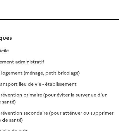
iques
: disponible
: non disponible
cile
: disponible
: non disponible
ent administratif
: disponible
: non disponible
 logement (ménage, petit bricolage)
: disponible
: non disponible
ansport lieu de vie - établissement
révention primaire (pour éviter la survenue d'un
: disponible
: non disponible
 santé)
révention secondaire (pour atténuer ou supprimer
: disponible
: non disponible
 de santé)
: disponible
: non disponible
cile de nuit