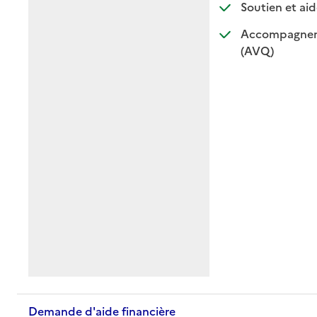
Soutien et aid
Accompagnemen
: disponible
: non dispo
(AVQ)
Demande d'aide financière