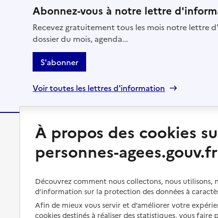
Abonnez-vous à notre lettre d'inform
Recevez gratuitement tous les mois notre lettre d'
dossier du mois, agenda...
S'abonner
Voir toutes les lettres d'information
À propos des cookies su
Préserver son autonomie
Vivre à domicile
personnes-agees.gouv.fr
Perte d'autonomie : évaluation
Bénéficier d'aide à domicile
et droits
Découvrez comment nous collectons, nous utilisons, no
Bénéficier de soins à domicile
Aménager son logement et
d’information sur la protection des données à caractè
s'équiper
Aides financières
Afin de mieux vous servir et d’améliorer votre expérien
cookies destinés à réaliser des statistiques, vous faire
Préserver son autonomie et sa
Solutions d'accueil temporaire