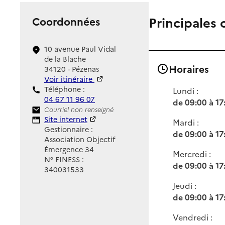
Principales 
Coordonnées
10 avenue Paul Vidal
de la Blache
Horaires
34120 - Pézenas
Voir itinéraire
Téléphone :
Lundi :
04 67 11 96 07
de 09:00 à 17
Contact
Courriel non renseigné
Site Internet
Site internet
Mardi :
Gestionnaire :
de 09:00 à 17
Association Objectif
Émergence 34
Mercredi :
N° FINESS :
de 09:00 à 17
340031533
Jeudi :
de 09:00 à 17
Vendredi :