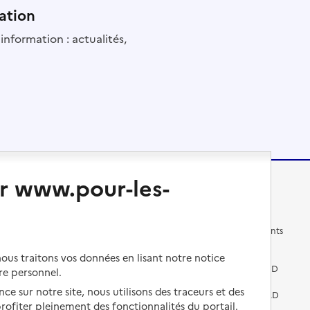
ation
information : actualités,
r www.pour-les-
Changer de logement
Vivre dans un EHPAD
Les questions à se poser
Les différents établissements
médicalisés
us traitons vos données en lisant notre notice
Vivre dans une résidence avec
services pour seniors
Préparer l'entrée en EHPAD
re personnel.
ce sur notre site, nous utilisons des traceurs et des
Vivre chez un proche
Aides financières en EHPAD
 profiter pleinement des fonctionnalités du portail.