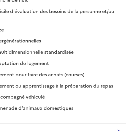
icile d'évaluation des besoins de la personne et/ou
ponible
 disponible
disponible
non disponible
ce
: disponible
: non disponible
tergénérationnelles
: disponible
: non disponible
ultidimensionnelle standardisée
: disponible
: non disponible
daptation du logement
: disponible
: non disponible
ent pour faire des achats (courses)
: disponible
: non dispon
ent ou apprentissage à la préparation du repas
: disponible
: non disponible
ccompagné véhiculé
: disponible
: non disponible
omenade d'animaux domestiques