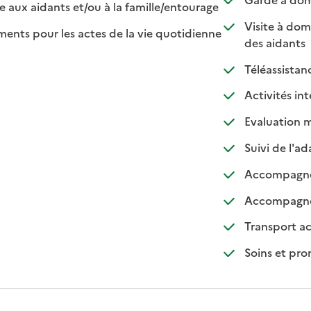
: disponible
: non disponible
e aux aidants et/ou à la famille/entourage
Visite à dom
ts pour les actes de la vie quotidienne
: dis
: non
des aidants
nible
: 
: 
Téléassistan
Activités in
Evaluation m
Suivi de l'a
Accompagnem
Accompagnem
Transport a
Soins et pr