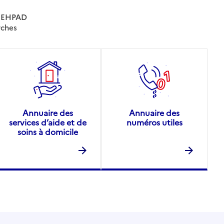
es EHPAD
rches
Annuaire des
Annuaire des
services d’aide et de
numéros utiles
soins à domicile