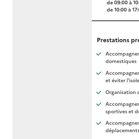
de 09:00 à 10
de 10:00 à 17
Prestations p
Accompagnemen
: dis
: non
domestiques
Accompagnemen
et éviter l'iso
Organisation 
Accompagnement
sportives et de
Accompagnemen
: di
: n
déplacement