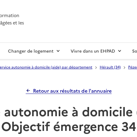
nformation
âgées et les
Changer de logement
Vivre dans un EHPAD
So
ervice autonomie à domicile (aide) par département
Hérault (34)
Péze
Retour aux résultats de l'annuaire
 autonomie à domicile 
Objectif émergence 34