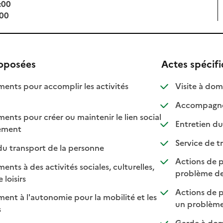
:00
:00
roposées
Actes spécif
ts pour accomplir les activités
Visite à domi
ponible
 disponible
Accompagnem
ts pour créer ou maintenir le lien social
Entretien du
: disponible
: non disponible
lement
Service de tr
: disponible
: non disponible
du transport de la personne
Actions de p
s à des activités sociales, culturelles,
problème de
: disponible
: non disponible
 loisirs
Actions de p
t à l'autonomie pour la mobilité et les
un problème
sponible
on disponible
s
Garde à domi