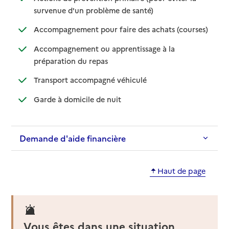
: disponible
: non disponible
survenue d'un problème de santé)
: disponib
: non disp
Accompagnement pour faire des achats (courses)
Accompagnement ou apprentissage à la
: disponible
: non disponible
préparation du repas
: disponible
: non disponible
Transport accompagné véhiculé
: disponible
: non disponible
Garde à domicile de nuit
Demande d'aide financière
Haut de page
Vous êtes dans une situation