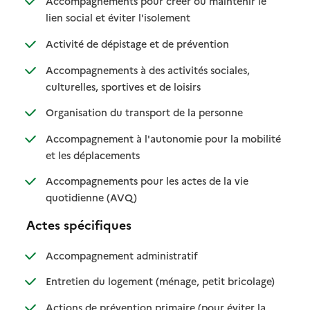
Accompagnements pour créer ou maintenir le
: disponible
: non disponible
lien social et éviter l'isolement
: disponible
: non disponible
Activité de dépistage et de prévention
Accompagnements à des activités sociales,
: disponible
: non disponible
culturelles, sportives et de loisirs
: disponible
: non disponible
Organisation du transport de la personne
Accompagnement à l'autonomie pour la mobilité
: disponible
: non disponible
et les déplacements
Accompagnements pour les actes de la vie
: disponible
: non disponible
quotidienne (AVQ)
Actes spécifiques
: disponible
: non disponible
Accompagnement administratif
: disponible
: non dispo
Entretien du logement (ménage, petit bricolage)
Actions de prévention primaire (pour éviter la