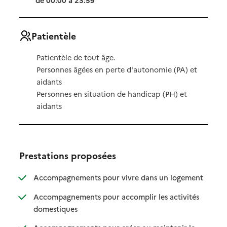
de 00:00 à 23:59
Patientèle
Patientèle de tout âge.
Personnes âgées en perte d'autonomie (PA) et
aidants
Personnes en situation de handicap (PH) et
aidants
Prestations proposées
: disponibl
: non dispo
Accompagnements pour vivre dans un logement
Accompagnements pour accomplir les activités
: disponible
: non disponible
domestiques