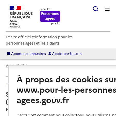
RÉPUBLIQUE
FRANÇAISE
Le site officiel d'information pour les
personnes âgées et les aidants
Accès aux annuaires
Accès par besoin
Voir le fil d’Ariane
À propos des cookies su
Retour aux résultats de l'annuaire
www.pour-les-personnes
Service autonomie à domicile
agees.gouv.fr
(aide) – Domidom services
Montpellier, HERAULT
Découvrez comment nous collectons, nous utilisons, no