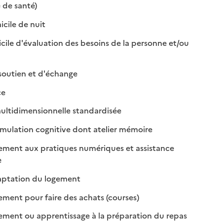
: disponible
: non disponible
 de santé)
: disponible
: non disponible
cile de nuit
cile d'évaluation des besoins de la personne et/ou
ponible
 disponible
: disponible
: non disponible
outien et d'échange
disponible
non disponible
ce
: disponible
: non disponible
ultidimensionnelle standardisée
: disponible
: non disponible
imulation cognitive dont atelier mémoire
ent aux pratiques numériques et assistance
isponible
on disponible
e
: disponible
: non disponible
daptation du logement
: disponible
: non disponible
nt pour faire des achats (courses)
: disponible
: non dispon
nt ou apprentissage à la préparation du repas