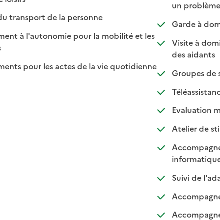
un problème
: disponible
: non disponible
du transport de la personne
Garde à domi
t à l'autonomie pour la mobilité et les
Visite à domi
sponible
on disponible
s
: dis
: non
des aidants
ts pour les actes de la vie quotidienne
Groupes de s
nible
: 
: 
Téléassistan
Evaluation m
Atelier de st
Accompagnem
: d
: n
informatiqu
Suivi de l'a
Accompagneme
Accompagneme