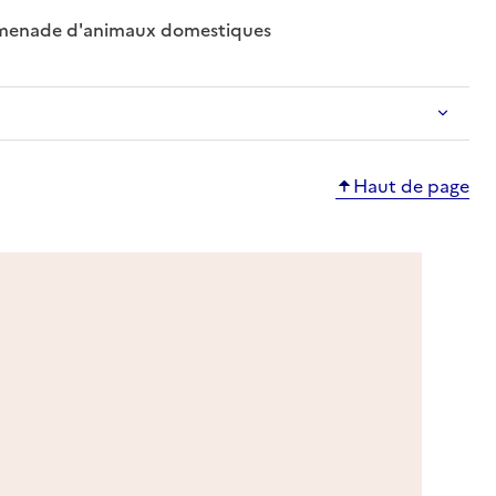
: disponible
: non disponible
omenade d'animaux domestiques
Haut de page