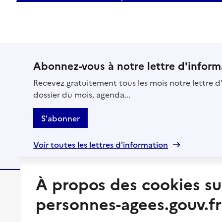
Abonnez-vous à notre lettre d'inform
Recevez gratuitement tous les mois notre lettre d'
dossier du mois, agenda...
S'abonner
Voir toutes les lettres d'information
À propos des cookies su
Préserver son autonomie
Vivre à domicile
personnes-agees.gouv.fr
Perte d'autonomie : évaluation
Bénéficier d'aide à domicile