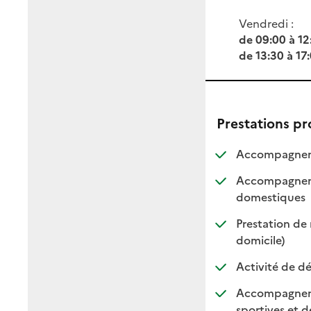
Vendredi :
de 09:00 à 12
de 13:30 à 17
Prestations p
Accompagneme
Accompagnemen
: dis
: non
domestiques
Prestation de 
: disponi
: non di
domicile)
Activité de dé
Accompagnement
sportives et de