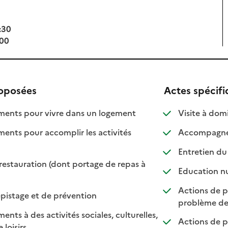
:30
:00
roposées
Actes spécif
: disponible
: non disponible
nts pour vivre dans un logement
Visite à domi
ts pour accomplir les activités
Accompagnem
ponible
 disponible
Entretien du
restauration (dont portage de repas à
Education nu
ble
sponible
Actions de pr
: disponible
: non disponible
pistage et de prévention
problème de
s à des activités sociales, culturelles,
Actions de p
: disponible
: non disponible
 loisirs