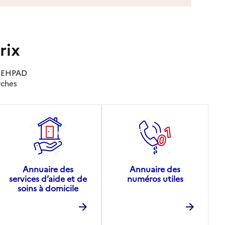
rix
es EHPAD
rches
Annuaire des
Annuaire des
services d’aide et de
numéros utiles
soins à domicile