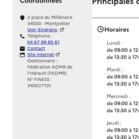
Principales 
2 place du Millénaire
34000 - Montpellier
Horaires
Voir itinéraire
Téléphone :
04 67 99 85 61
Lundi :
Contact
Contact
de 09:00 à 12
Site Internet
Site internet
de 13:30 à 17
Gestionnaire :
Fédération ADMR de
Mardi :
l'Hérault (FADMR)
de 09:00 à 12
N° FINESS :
de 13:30 à 17
340027101
Mercredi :
de 09:00 à 12
de 13:30 à 17
Jeudi :
de 09:00 à 12
de 13:30 à 17