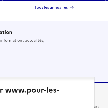
Tous les annuaires
ation
information : actualités,
r www.pour-les-
Changer de logement
Vivre dans un EHPAD
Les questions à se poser
Les différents établissements