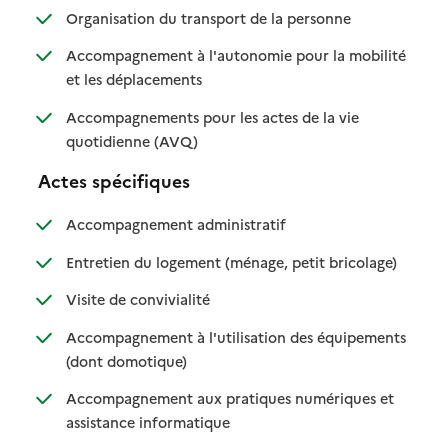
: disponible
: non disponible
Organisation du transport de la personne
Accompagnement à l'autonomie pour la mobilité
: disponible
: non disponible
et les déplacements
Accompagnements pour les actes de la vie
: disponible
: non disponible
quotidienne (AVQ)
Actes spécifiques
: disponible
: non disponible
Accompagnement administratif
: disponible
: non dispo
Entretien du logement (ménage, petit bricolage)
: disponible
: non disponible
Visite de convivialité
Accompagnement à l'utilisation des équipements
: disponible
: non disponible
(dont domotique)
Accompagnement aux pratiques numériques et
: disponible
: non disponible
assistance informatique