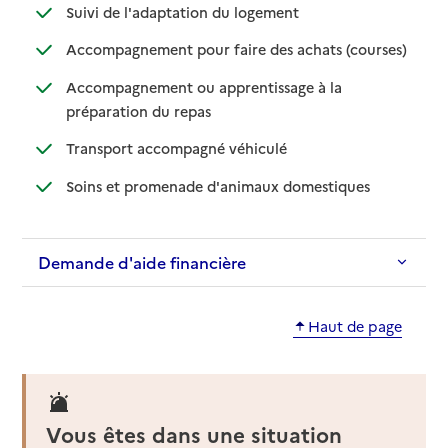
: disponible
: non disponible
Suivi de l'adaptation du logement
: disponib
: non disp
Accompagnement pour faire des achats (courses)
Accompagnement ou apprentissage à la
: disponible
: non disponible
préparation du repas
: disponible
: non disponible
Transport accompagné véhiculé
: disponible
: non disponibl
Soins et promenade d'animaux domestiques
Demande d'aide financière
Haut de page
Vous êtes dans une situation