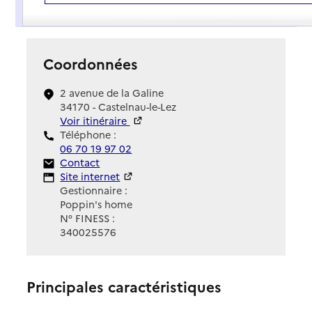
Présentation
Coordonnées
2 avenue de la Galine
34170 - Castelnau-le-Lez
Voir itinéraire
Téléphone :
06 70 19 97 02
Contact
Contact
Site Internet
Site internet
Gestionnaire :
Poppin's home
N° FINESS :
340025576
Principales caractéristiques