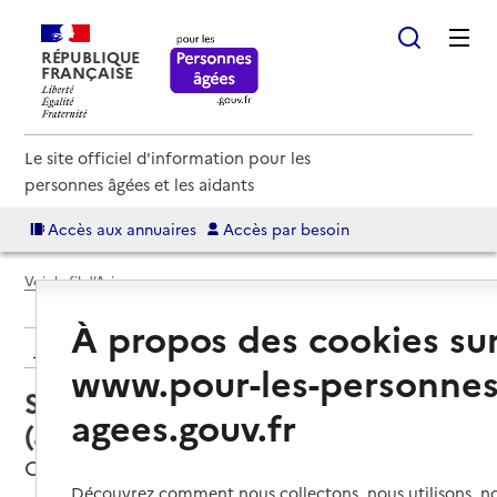
RÉPUBLIQUE
FRANÇAISE
Le site officiel d'information pour les
personnes âgées et les aidants
Accès aux annuaires
Accès par besoin
Voir le fil d’Ariane
À propos des cookies su
Retour aux résultats de l'annuaire
www.pour-les-personnes
Service autonomie à domicile
agees.gouv.fr
(aide) – Poppin's home
Castelnau-le-Lez, HERAULT
Découvrez comment nous collectons, nous utilisons, no