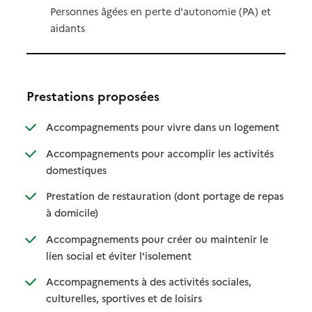
Personnes âgées en perte d'autonomie (PA) et
aidants
Prestations proposées
: disponibl
: non dispo
Accompagnements pour vivre dans un logement
Accompagnements pour accomplir les activités
: disponible
: non disponible
domestiques
Prestation de restauration (dont portage de repas
: disponible
: non disponible
à domicile)
Accompagnements pour créer ou maintenir le
: disponible
: non disponible
lien social et éviter l'isolement
Accompagnements à des activités sociales,
: disponible
: non disponible
culturelles, sportives et de loisirs