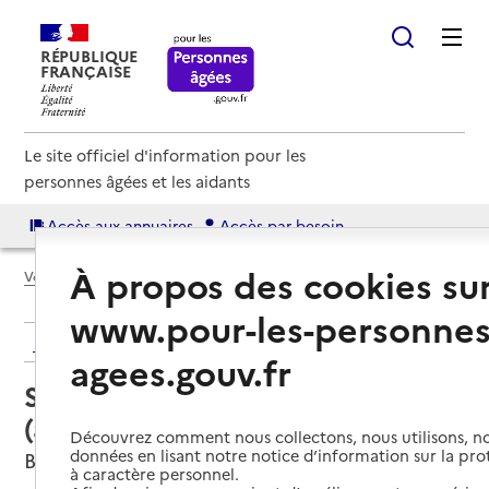
RÉPUBLIQUE
FRANÇAISE
Le site officiel d'information pour les
personnes âgées et les aidants
Accès aux annuaires
Accès par besoin
À propos des cookies su
Voir le fil d’Ariane
www.pour-les-personnes
Retour aux résultats de l'annuaire
agees.gouv.fr
Service autonomie à domicile
(aide) – Aesad Sérénidom
Découvrez comment nous collectons, nous utilisons, no
données en lisant notre notice d’information sur la pr
Béziers, HERAULT
à caractère personnel.