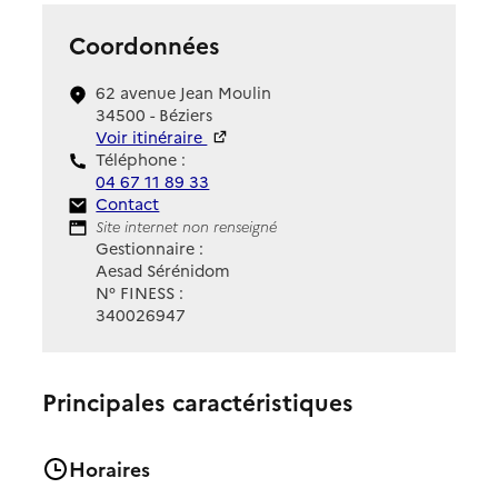
Coordonnées
62 avenue Jean Moulin
34500 - Béziers
Voir itinéraire
Téléphone :
04 67 11 89 33
Contact
Contact
Site Internet
Site internet non renseigné
Gestionnaire :
Aesad Sérénidom
N° FINESS :
340026947
Principales caractéristiques
Horaires