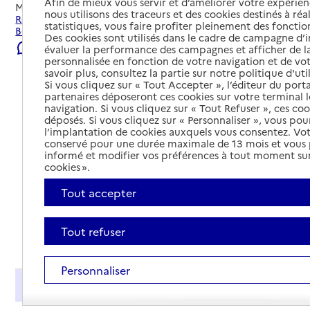
Afin de mieux vous servir et d’améliorer votre expérienc
Mis à jour le
23/07/2026
nous utilisons des traceurs et des cookies destinés à réal
Rechercher les établissements et services autour de
statistiques, vous faire profiter pleinement des fonction
Béziers.
Des cookies sont utilisés dans le cadre de campagne d
Signaler une erreur
évaluer la performance des campagnes et afficher de la
personnalisée en fonction de votre navigation et de vot
savoir plus, consultez la partie sur notre politique d'uti
Si vous cliquez sur « Tout Accepter », l’éditeur du porta
partenaires déposeront ces cookies sur votre terminal l
navigation. Si vous cliquez sur « Tout Refuser », ces co
déposés. Si vous cliquez sur « Personnaliser », vous pou
l’implantation de cookies auxquels vous consentez. Vot
conservé pour une durée maximale de 13 mois et vous
informé et modifier vos préférences à tout moment sur
cookies ».
Tout accepter
Tout refuser
Tout déplier
Personnaliser
Présentation