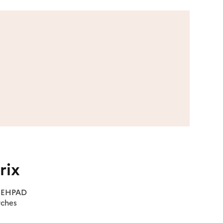
rix
es EHPAD
rches