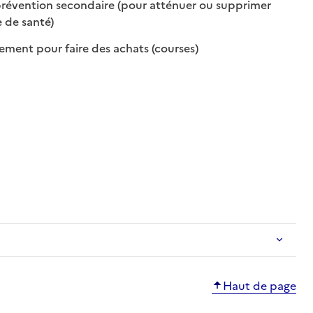
révention secondaire (pour atténuer ou supprimer
: disponible
: non disponible
 de santé)
: disponible
: non disponible
ent pour faire des achats (courses)
Haut de page