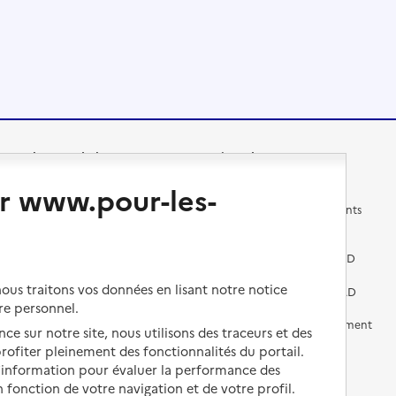
Changer de logement
Vivre dans un EHPAD
r www.pour-les-
Les questions à se poser
Les différents établissements
médicalisés
Vivre dans une résidence avec
services pour seniors
Préparer l'entrée en EHPAD
us traitons vos données en lisant notre notice
Vivre chez un proche
Aides financières en EHPAD
re personnel.
Vivre en accueil familial
Prévention, accompagnement
ce sur notre site, nous utilisons des traceurs et des
et soins
 profiter pleinement des fonctionnalités du portail.
Autres solutions de logement
d’information pour évaluer la performance des
Comprendre les prix en
 fonction de votre navigation et de votre profil.
EHPAD