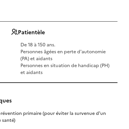
Patientèle
De 18 à 150 ans.
Personnes âgées en perte d'autonomie
(PA) et aidants
Personnes en situation de handicap (PH)
et aidants
iques
révention primaire (pour éviter la survenue d'un
: disponible
: non disponible
 santé)