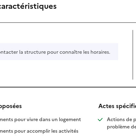
caractéristiques
ontacter la structure pour connaître les horaires.
roposées
Actes spécif
: disponible
: non disponible
nts pour vivre dans un logement
Actions de p
problème de
ts pour accomplir les activités