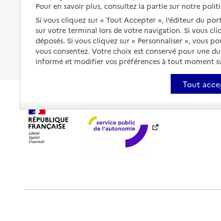
Les mesures de protection
Pour en savoir plus, consultez la partie sur notre polit
Être hospitalisé
Si vous cliquez sur « Tout Accepter », l’éditeur du por
Les obligations de la famille
sur votre terminal lors de votre navigation. Si vous cl
Fin de vie à domicile
déposés. Si vous cliquez sur « Personnaliser », vous p
À qui s’adresser ?
vous consentez. Votre choix est conservé pour une d
Les politiques du grand âge
informé et modifier vos préférences à tout moment sur
Tout acce
Plan du site
Accessibilité : totalement conforme
Ment
Outils de communication
Partenaires
Historique des 