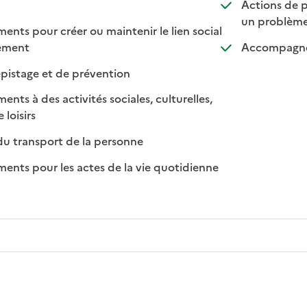
ponible
 disponible
Actions de p
un problème
ts pour créer ou maintenir le lien social
: disponible
: non disponible
lement
Accompagnem
: disponible
: non disponible
pistage et de prévention
s à des activités sociales, culturelles,
: disponible
: non disponible
 loisirs
: disponible
: non disponible
du transport de la personne
ts pour les actes de la vie quotidienne
nible