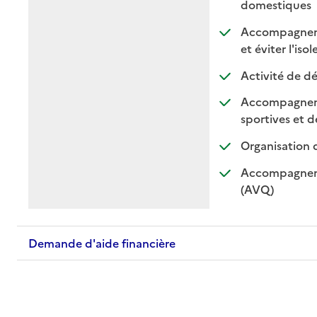
: dis
: non
domestiques
Accompagnemen
et éviter l'iso
Activité de dé
Accompagnement
sportives et de
Organisation 
Accompagnemen
: disponible
: non dispo
(AVQ)
Demande d'aide financière