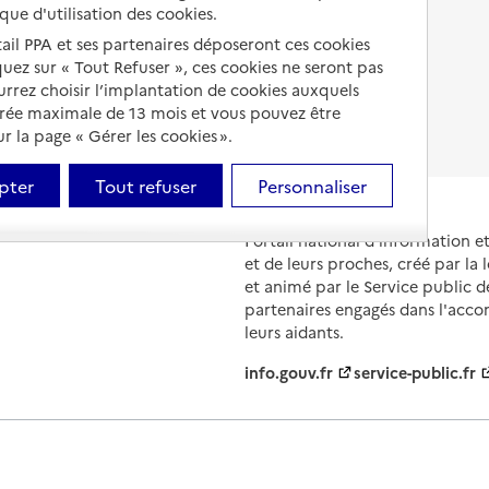
ique d'utilisation des cookies.
Droits en EHPAD
tail PPA et ses partenaires déposeront ces cookies
iquez sur « Tout Refuser », ces cookies ne seront pas
Fin de vie en EHPAD
ourrez choisir l’implantation de cookies auxquels
urée maximale de 13 mois et vous pouvez être
 la page « Gérer les cookies ».
pter
Tout refuser
Personnaliser
Portail national d'information 
et de leurs proches, créé par la l
et animé par le Service public 
partenaires engagés dans l'acc
leurs aidants.
info.gouv.fr
service-public.fr
ions légales
Contact
Prix et comparateurs
Données perso
évolutions