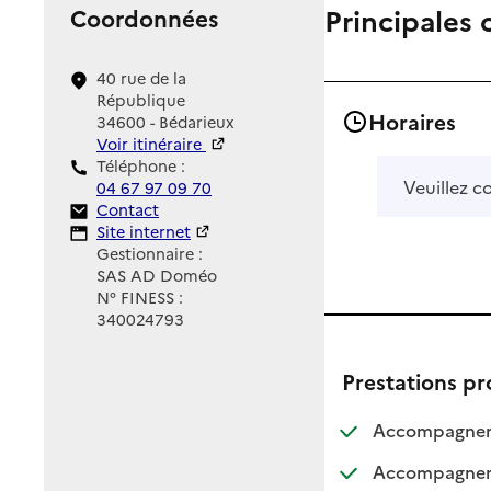
Principales 
Coordonnées
40 rue de la
République
Horaires
34600 - Bédarieux
Voir itinéraire
Téléphone :
Veuillez c
04 67 97 09 70
Contact
Contact
Site Internet
Site internet
Gestionnaire :
SAS AD Doméo
N° FINESS :
340024793
Prestations p
Accompagneme
Accompagnemen