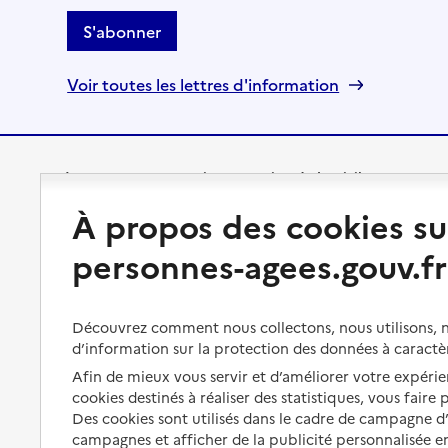
S'abonner
Voir toutes les lettres d'information
Préserver son autonomie
Vivre à domicile
À propos des cookies su
Perte d'autonomie : évaluation
Bénéficier d'aide à domicile
personnes-agees.gouv.fr
et droits
Bénéficier de soins à domicile
Aménager son logement et
s'équiper
Aides financières
Découvrez comment nous collectons, nous utilisons, no
Préserver son autonomie et sa
d’information sur la protection des données à caractè
Solutions d'accueil temporaire
santé
Afin de mieux vous servir et d’améliorer votre expérien
Partager son logement
cookies destinés à réaliser des statistiques, vous faire
Organiser à l'avance sa propre
Des cookies sont utilisés dans le cadre de campagne 
protection
Vivre à domicile avec une
campagnes et afficher de la publicité personnalisée en
maladie ou un handicap