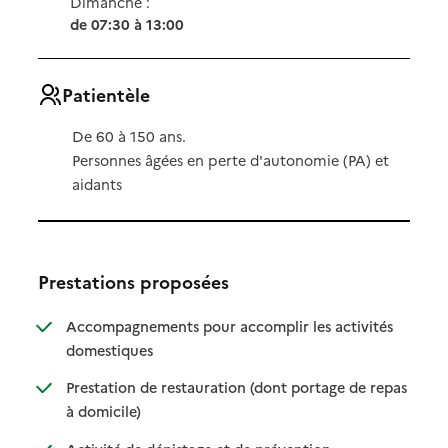
Dimanche :
de 07:30 à 13:00
Patientèle
De 60 à 150 ans.
Personnes âgées en perte d'autonomie (PA) et
aidants
Prestations proposées
Accompagnements pour accomplir les activités
: disponible
: non disponible
domestiques
Prestation de restauration (dont portage de repas
: disponible
: non disponible
à domicile)
: disponible
: non disponible