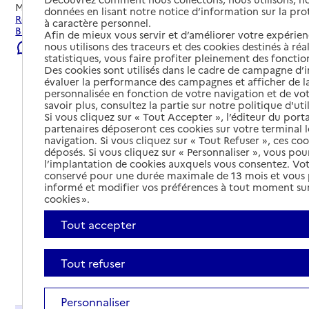
Mis à jour le
22/07/2026
données en lisant notre notice d’information sur la pr
Rechercher les établissements et services autour de
à caractère personnel.
Balaruc-les-Bains.
Afin de mieux vous servir et d’améliorer votre expérienc
nous utilisons des traceurs et des cookies destinés à réal
Signaler une erreur
statistiques, vous faire profiter pleinement des fonction
Des cookies sont utilisés dans le cadre de campagne d
évaluer la performance des campagnes et afficher de la
personnalisée en fonction de votre navigation et de vot
savoir plus, consultez la partie sur notre politique d'uti
Si vous cliquez sur « Tout Accepter », l’éditeur du porta
partenaires déposeront ces cookies sur votre terminal l
navigation. Si vous cliquez sur « Tout Refuser », ces co
déposés. Si vous cliquez sur « Personnaliser », vous pou
l’implantation de cookies auxquels vous consentez. Vot
conservé pour une durée maximale de 13 mois et vous
informé et modifier vos préférences à tout moment sur
cookies ».
Tout accepter
Tout refuser
Tout déplier
Personnaliser