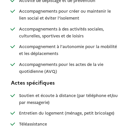
Activité de dépistage et de prévention
Accompagnements pour créer ou maintenir le
: disponible
: non disponible
lien social et éviter l'isolement
Accompagnements à des activités sociales,
: disponible
: non disponible
culturelles, sportives et de loisirs
Accompagnement à l'autonomie pour la mobilité
: disponible
: non disponible
et les déplacements
Accompagnements pour les actes de la vie
: disponible
: non disponible
quotidienne (AVQ)
Actes spécifiques
Soutien et écoute à distance (par téléphone et/ou
: disponible
: non disponible
par messagerie)
: disponible
: non dispo
Entretien du logement (ménage, petit bricolage)
: disponible
: non disponible
Téléassistance