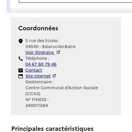
Présentation
Coordonnées
5 rue des Ecoles
34540 - Balaruc-les-Bains
Voir itinéraire
Téléphone :
04 67 80 79 46
Contact
Contact
Site Internet
Site internet
Gestionnaire :
Centre Communal d'Action Sociale
(CCAS)
N° FINESS :
340011584
Principales caractéristiques