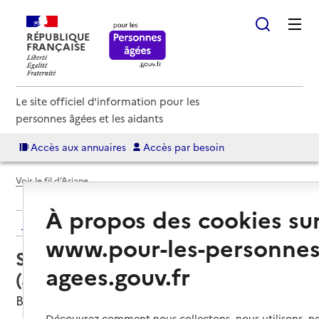
RÉPUBLIQUE
FRANÇAISE
Le site officiel d'information pour les
personnes âgées et les aidants
Accès aux annuaires
Accès par besoin
Voir le fil d’Ariane
À propos des cookies su
Retour aux résultats de l'annuaire
www.pour-les-personnes
Service autonomie à domicile
agees.gouv.fr
(aide) – Services du CCAS
Balaruc-les-Bains, HERAULT
Découvrez comment nous collectons, nous utilisons, no