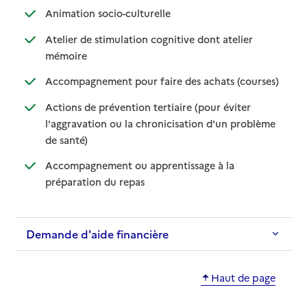
: disponible
: non disponible
Animation socio-culturelle
Atelier de stimulation cognitive dont atelier
: disponible
: non disponible
mémoire
: disponib
: non disp
Accompagnement pour faire des achats (courses)
Actions de prévention tertiaire (pour éviter
l'aggravation ou la chronicisation d'un problème
: disponible
: non disponible
de santé)
Accompagnement ou apprentissage à la
: disponible
: non disponible
préparation du repas
Demande d'aide financière
Haut de page