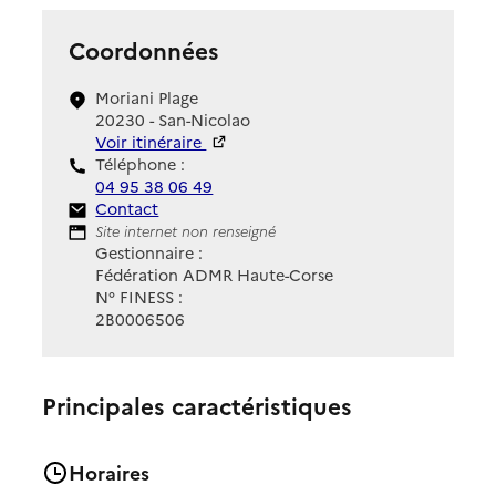
Coordonnées
Moriani Plage
20230 - San-Nicolao
Voir itinéraire
Téléphone :
04 95 38 06 49
Contact
Contact
Site Internet
Site internet non renseigné
Gestionnaire :
Fédération ADMR Haute-Corse
N° FINESS :
2B0006506
Principales caractéristiques
Horaires