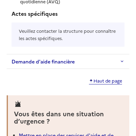
: disponible
: non disponible
quotidienne (AVQ)
Actes spécifiques
Veuillez contacter la structure pour connaître
les actes spécifiques.
Demande d'aide financière
Haut de page
Vous êtes dans une situation
d’urgence ?
Mettre en place des services d'aide et de