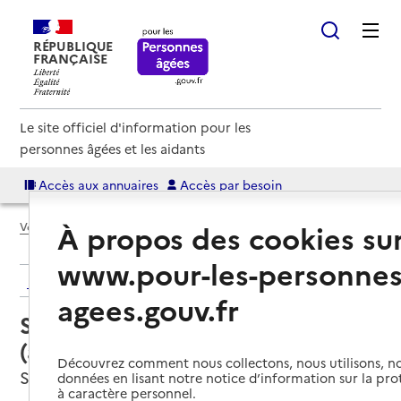
RÉPUBLIQUE
FRANÇAISE
Le site officiel d'information pour les
personnes âgées et les aidants
Accès aux annuaires
Accès par besoin
À propos des cookies su
Voir le fil d’Ariane
www.pour-les-personnes
Retour aux résultats de l'annuaire
agees.gouv.fr
Service autonomie à domicile
(aide) – Services ADMR
Découvrez comment nous collectons, nous utilisons, no
San-Nicolao, HAUTE-CORSE
données en lisant notre notice d’information sur la pr
à caractère personnel.